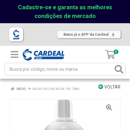
Cadastre-se e garanta as melhores
condições de mercado
Baixe já o APP da Cardeal
0
VOLTAR
INÍCIO
AGUA OXIG BELACOR 10V 70ML