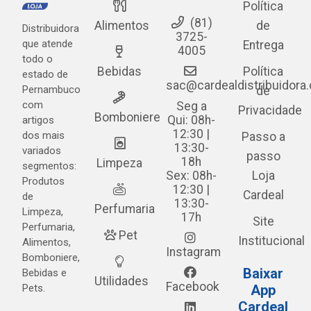
Política
(81)
Alimentos
de
Distribuidora
3725-
que atende
Entrega
4005
todo o
Bebidas
Política
estado de
sac@cardealdistribuidora
Pernambuco
de
com
Seg a
Privacidade
Bomboniere
Qui: 08h-
artigos
12:30 |
dos mais
Passo a
13:30-
variados
passo
18h
Limpeza
segmentos:
Sex: 08h-
Loja
Produtos
12:30 |
Cardeal
de
13:30-
Perfumaria
Limpeza,
17h
Site
Perfumaria,
Pet
Institucional
Alimentos,
Instagram
Bomboniere,
Baixar
Bebidas e
Utilidades
Facebook
Pets.
App
Cardeal