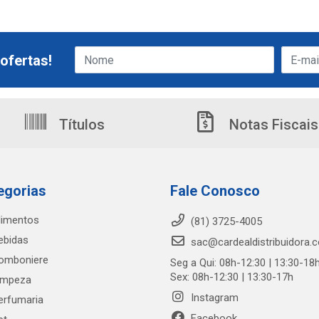
ofertas!
Títulos
Notas Fiscais
egorias
Fale Conosco
limentos
(81) 3725-4005
ebidas
sac@cardealdistribuidora.
omboniere
Seg a Qui: 08h-12:30 | 13:30-18
Sex: 08h-12:30 | 13:30-17h
impeza
Instagram
erfumaria
Facebook