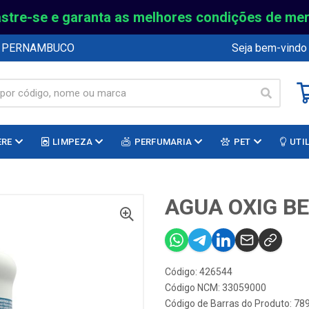
stre-se e garanta as melhores condições de me
E PERNAMBUCO
Seja bem-vindo
ERE
LIMPEZA
PERFUMARIA
PET
UTI
AGUA OXIG B
Código: 426544
Código NCM: 33059000
Código de Barras do Produto: 7