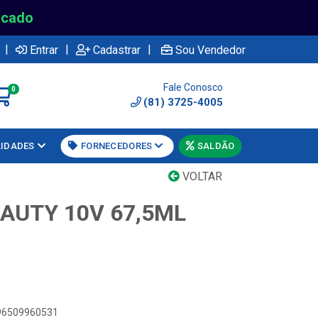
rcado
|
|
|
Entrar
Cadastrar
Sou Vendedor
Fale Conosco
0
(81) 3725-4005
LIDADES
FORNECEDORES
SALDÃO
VOLTAR
EAUTY 10V 67,5ML
896509960531