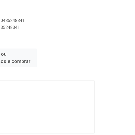
500435248341
0435248341
 ou
ços e comprar