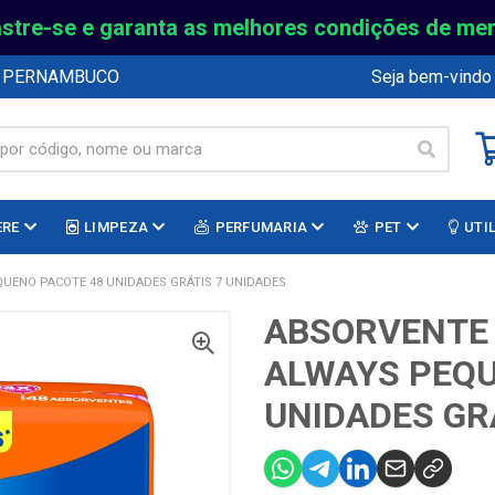
stre-se e garanta as melhores condições de me
E PERNAMBUCO
Seja bem-vindo
ERE
LIMPEZA
PERFUMARIA
PET
UTI
UENO PACOTE 48 UNIDADES GRÁTIS 7 UNIDADES
ABSORVENTE
ALWAYS PEQU
UNIDADES GR