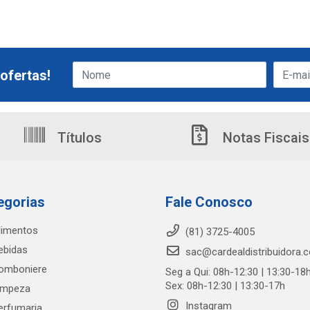
ofertas!
Títulos
Notas Fiscais
egorias
Fale Conosco
limentos
(81) 3725-4005
ebidas
sac@cardealdistribuidora.
omboniere
Seg a Qui: 08h-12:30 | 13:30-18
Sex: 08h-12:30 | 13:30-17h
impeza
Instagram
erfumaria