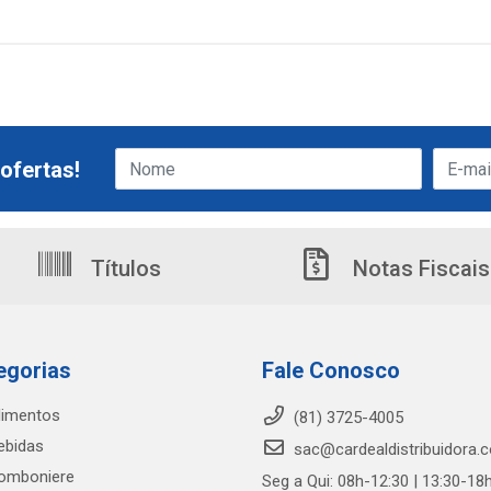
ofertas!
Títulos
Notas Fiscais
egorias
Fale Conosco
limentos
(81) 3725-4005
ebidas
sac@cardealdistribuidora.
omboniere
Seg a Qui: 08h-12:30 | 13:30-18