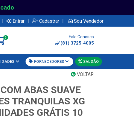
rcado
|
|
|
Entrar
Cadastrar
Sou Vendedor
Fale Conosco
0
(81) 3725-4005
LIDADES
FORNECEDORES
SALDÃO
VOLTAR
 COM ABAS SUAVE
ES TRANQUILAS XG
IDADES GRÁTIS 10