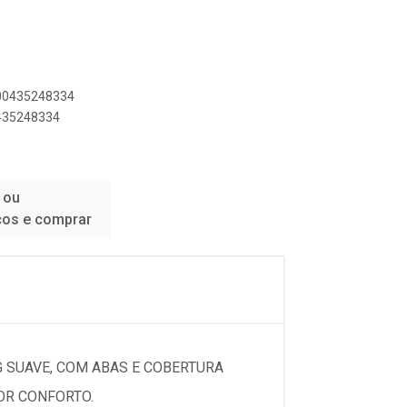
500435248334
0435248334
 ou
ços e comprar
 SUAVE, COM ABAS E COBERTURA
OR CONFORTO.