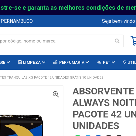
stre-se e garanta as melhores condições de me
E PERNAMBUCO
Seja bem-vindo
ERE
LIMPEZA
PERFUMARIA
PET
UTI
ES TRANQUILAS XG PACOTE 42 UNIDADES GRÁTIS 10 UNIDADES
ABSORVENTE
ALWAYS NOIT
PACOTE 42 UN
UNIDADES