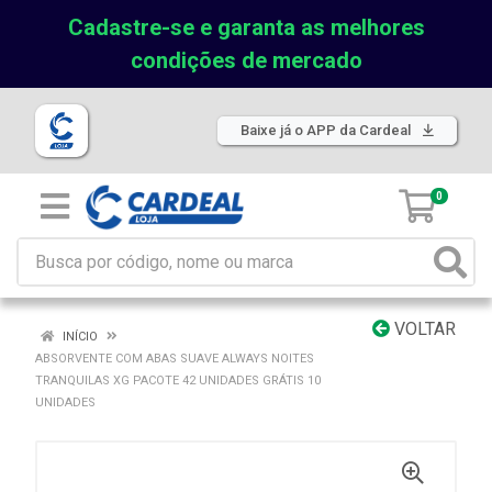
Cadastre-se e garanta as melhores
condições de mercado
Baixe já o APP da Cardeal
0
VOLTAR
INÍCIO
ABSORVENTE COM ABAS SUAVE ALWAYS NOITES
TRANQUILAS XG PACOTE 42 UNIDADES GRÁTIS 10
UNIDADES