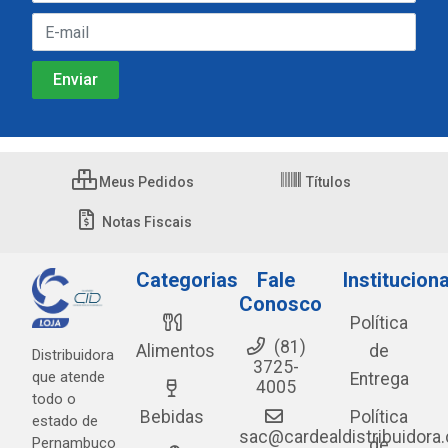
Meus Pedidos
Títulos
Notas Fiscais
Categorias
Fale
Instituciona
Conosco
Política
(81)
Alimentos
de
Distribuidora
3725-
que atende
Entrega
4005
todo o
Bebidas
Política
estado de
sac@cardealdistribuidora
Pernambuco
de