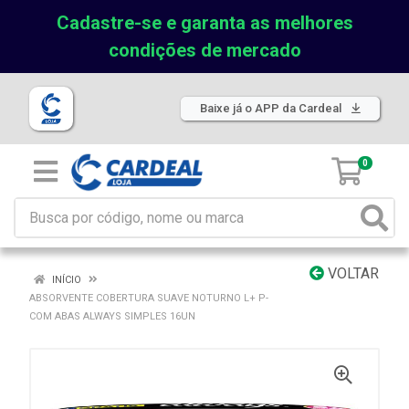
Cadastre-se e garanta as melhores
condições de mercado
Baixe já o APP da Cardeal
0
VOLTAR
INÍCIO
ABSORVENTE COBERTURA SUAVE NOTURNO L+ P-
COM ABAS ALWAYS SIMPLES 16UN