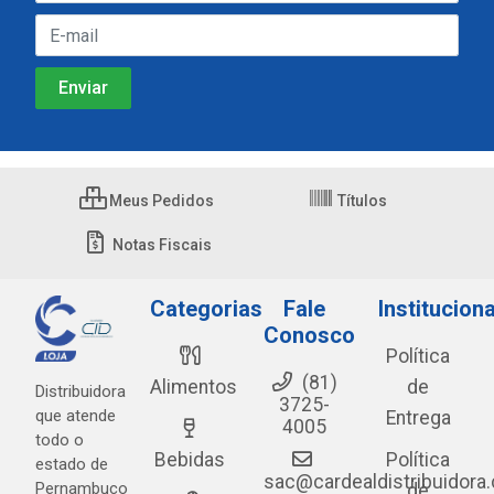
Meus Pedidos
Títulos
Notas Fiscais
Categorias
Fale
Instituciona
Conosco
Política
(81)
Alimentos
de
Distribuidora
3725-
que atende
Entrega
4005
todo o
Bebidas
Política
estado de
sac@cardealdistribuidora
Pernambuco
de