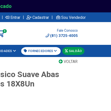
rcado
|
|
|
Entrar
Cadastrar
Sou Vendedor
Fale Conosco
0
(81) 3725-4005
LIDADES
FORNECEDORES
SALDÃO
VOLTAR
sico Suave Abas
es 18X8Un