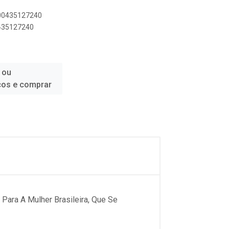
500435127240
0435127240
 ou
ços e comprar
ara A Mulher Brasileira, Que Se