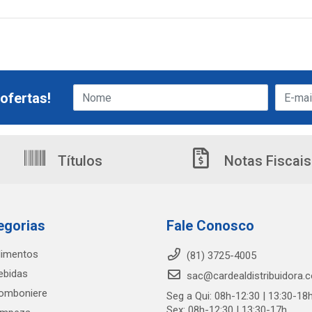
ofertas!
Títulos
Notas Fiscais
egorias
Fale Conosco
limentos
(81) 3725-4005
ebidas
sac@cardealdistribuidora.
omboniere
Seg a Qui: 08h-12:30 | 13:30-18
Sex: 08h-12:30 | 13:30-17h