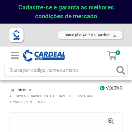
Cadastre-se e garanta as melhores
condições de mercado
Baixe já o APP da Cardeal
0
VOLTAR
INÍCIO
ABSORVENTE BASICO MALHA SUAVE L+ P- COM ABAS
ALWAYS SIMPLES 16UN