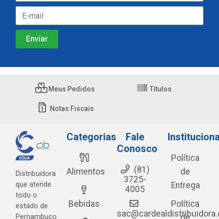
Meus Pedidos
Títulos
Notas Fiscais
Categorias
Fale
Instituciona
Conosco
Política
(81)
Alimentos
de
Distribuidora
3725-
que atende
Entrega
4005
todo o
Bebidas
Política
estado de
sac@cardealdistribuidora
Pernambuco
de