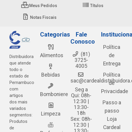
Meus Pedidos
Títulos
Notas Fiscais
Categorias
Fale
Instituciona
Conosco
Política
(81)
Alimentos
de
Distribuidora
3725-
que atende
Entrega
4005
todo o
Bebidas
Política
estado de
sac@cardealdistribuidora
Pernambuco
de
com
Seg a
Privacidade
Bomboniere
Qui: 08h-
artigos
12:30 |
dos mais
Passo a
13:30-
variados
passo
18h
Limpeza
segmentos:
Sex: 08h-
Loja
Produtos
12:30 |
Cardeal
de
13:30-