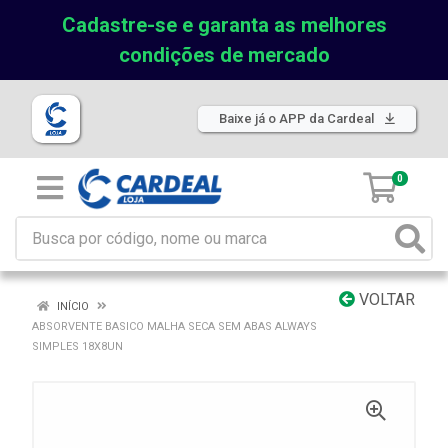
Cadastre-se e garanta as melhores
condições de mercado
Baixe já o APP da Cardeal
0
VOLTAR
INÍCIO
ABSORVENTE BASICO MALHA SECA SEM ABAS ALWAYS
SIMPLES 18X8UN