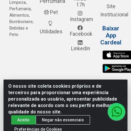
Perfumaria
Limpeza,
17h
Site
Perfumaria,
Pet
Institucional
Alimentos,
Instagram
Bomboniere,
Baixar
Bebidas e
Utilidades
Facebook
Pets.
App
Cardeal
LinkedIn
O nosso site coleta cookies próprios e de
Cardeal Distribuidora - Estrada Alto do Moura, 582 - Alto
terceiros para proporcionar uma experiência
do Moura - Caruaru/PE - CEP 55.040-120 - CNPJ
personalizada ao usuário, apresentar publicidade
05.253.499/0001-62
relevante de acordo com o seu perfil e melhorar a
qualidade do nosso site.
Aceito
Negar não essenciais
Preferências de Cookies