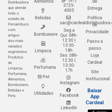
(81)
Alimentos
de
Distribuidora
3725-
que atende
Entrega
4005
todo o
Bebidas
Política
estado de
sac@cardealdistribuidora
Pernambuco
de
com
Seg a
Privacidade
Bomboniere
Qui: 08h-
artigos
12:30 |
dos mais
Passo a
13:30-
variados
passo
18h
Limpeza
segmentos:
Sex: 08h-
Loja
Produtos
12:30 |
Cardeal
de
13:30-
Perfumaria
Limpeza,
17h
Site
Perfumaria,
Pet
Institucional
Alimentos,
Instagram
Bomboniere,
Baixar
Bebidas e
Utilidades
Facebook
Pets.
App
Cardeal
LinkedIn