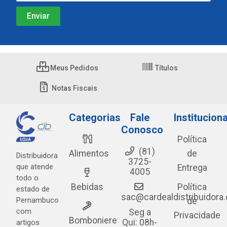
Meus Pedidos
Títulos
Notas Fiscais
Categorias
Fale
Instituciona
Conosco
Política
(81)
Alimentos
de
Distribuidora
3725-
que atende
Entrega
4005
todo o
Bebidas
Política
estado de
sac@cardealdistribuidora
Pernambuco
de
com
Seg a
Privacidade
Bomboniere
Qui: 08h-
artigos