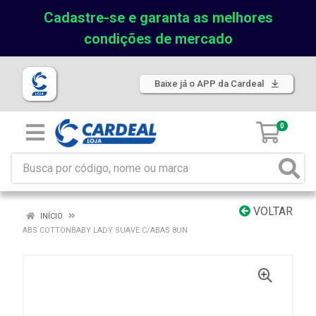
Cadastre-se e garanta as melhores
condições de mercado
Baixe já o APP da Cardeal
0
VOLTAR
INÍCIO
ABS COTTONBABY LADY SUAVE C/ABAS 8UN