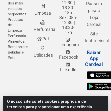
12:30 |
dos mais
Passo a
13:30-
variados
passo
18h
Limpeza
segmentos:
Sex: 08h-
Loja
Produtos
12:30 |
Cardeal
de
13:30-
Perfumaria
Limpeza,
17h
Site
Perfumaria,
Pet
Institucional
Alimentos,
Instagram
Bomboniere,
Baixar
Bebidas e
Utilidades
Facebook
Pets.
App
Cardeal
LinkedIn
O nosso site coleta cookies próprios e de
Cardeal Distribuidora - Estrada Alto do Moura, 582 - Alto
terceiros para proporcionar uma experiência
do Moura - Caruaru/PE - CEP 55.040-120 - CNPJ