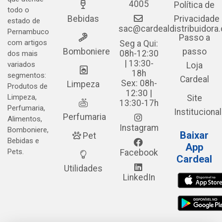
4005
Política de
todo o
Bebidas
Privacidade
estado de
sac@cardealdistribuidora
Pernambuco
Passo a
com artigos
Seg a Qui:
Bomboniere
passo
08h-12:30
dos mais
| 13:30-
variados
Loja
18h
segmentos:
Cardeal
Sex: 08h-
Limpeza
Produtos de
12:30 |
Limpeza,
Site
13:30-17h
Perfumaria,
Institucional
Perfumaria
Alimentos,
Instagram
Bomboniere,
Baixar
Pet
Bebidas e
App
Pets.
Facebook
Cardeal
Utilidades
LinkedIn