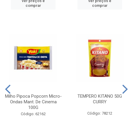
ver preços e
ver preços e
comprar
comprar
Milho Pipoca Popcorn Micro-
TEMPERO KITANO 50G
Ondas Mant. De Cinema
CURRY
100G
Código: 78212
Código: 62162