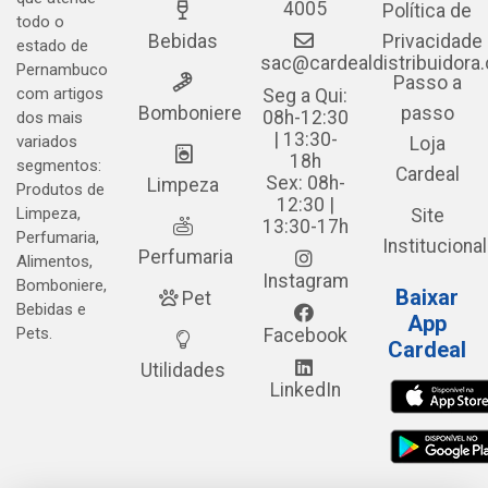
4005
Política de
todo o
Bebidas
Privacidade
estado de
sac@cardealdistribuidora
Pernambuco
Passo a
com artigos
Seg a Qui:
Bomboniere
passo
08h-12:30
dos mais
| 13:30-
variados
Loja
18h
segmentos:
Cardeal
Sex: 08h-
Limpeza
Produtos de
12:30 |
Limpeza,
Site
13:30-17h
Perfumaria,
Institucional
Perfumaria
Alimentos,
Instagram
Bomboniere,
Baixar
Pet
Bebidas e
App
Pets.
Facebook
Cardeal
Utilidades
LinkedIn