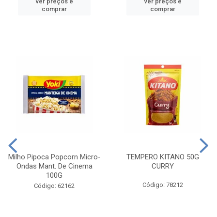
ver preços e
ver preços e
comprar
comprar
Milho Pipoca Popcorn Micro-
TEMPERO KITANO 50G
Ondas Mant. De Cinema
CURRY
100G
Código: 78212
Código: 62162