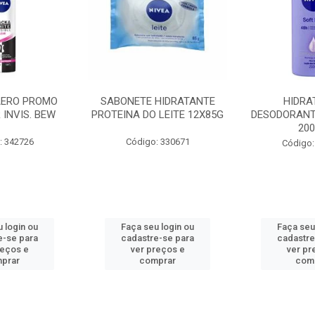
AERO PROMO
SABONETE HIDRATANTE
HIDRA
 INVIS. BEW
PROTEINA DO LEITE 12X85G
DESODORANT
20
: 342726
Código: 330671
Código:
 login ou
Faça seu login ou
Faça seu
e-se para
cadastre-se para
cadastre
reços e
ver preços e
ver pr
prar
comprar
com