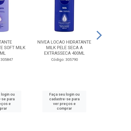
TANTE
NIVEA LOCAO HIDRATANTE
NIVEA LOCAO
E SOFT MILK
MILK PELE SECA A
MILK PEL
0ML
EXTRASSECA 400ML
EXTRASSE
 305847
Código: 305790
Código:
 login ou
Faça seu login ou
Faça seu 
-se para
cadastre-se para
cadastre
eços e
ver preços e
ver pr
prar
comprar
comp