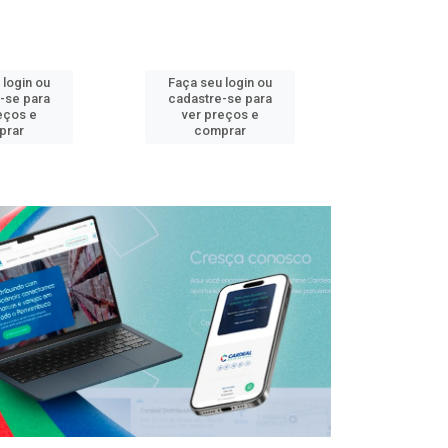
 login ou
Faça seu login ou
Faça seu 
-se para
cadastre-se para
cadastre
eços e
ver preços e
ver pr
prar
comprar
comp