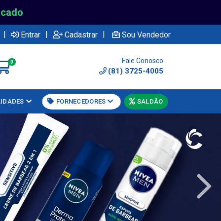
rcado
|
|
|
Entrar
Cadastrar
Sou Vendedor
Fale Conosco
0
(81) 3725-4005
LIDADES
FORNECEDORES
SALDÃO