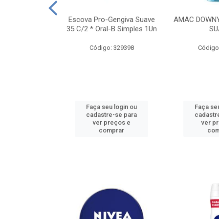
TES ALWAYS
Escova Pro-Gengiva Suave
AMAC DOWNY
AMANHO M, 8
35 C/2 * Oral-B Simples 1Un
SU
DADES
Código: 329398
Código
: 188689
u login ou
Faça seu login ou
Faça seu
e-se para
cadastre-se para
cadastr
reços e
ver preços e
ver p
mprar
comprar
com