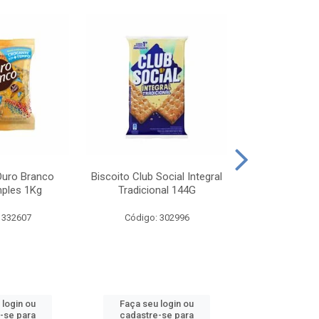
Ouro Branco
Biscoito Club Social Integral
BISCOITO OR
mples 1Kg
Tradicional 144G
MONDELEZ S
 332607
Código: 302996
Código:
 login ou
Faça seu login ou
Faça seu 
-se para
cadastre-se para
cadastre