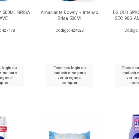
 500ML BRISA
Amaciante Downy + Intenso
DS OLD SPI
AVE
Brisa 500Ml
SEC 90G A
: 427478
Código: 424823
Código:
 login ou
Faça seu login ou
Faça seu
e-se para
cadastre-se para
cadastre
reços e
ver preços e
ver pr
prar
comprar
com