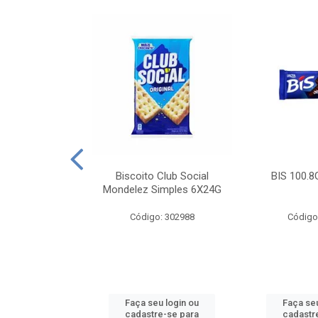
e Royal Simples
Biscoito Club Social
BIS 100.8
00G
Mondelez Simples 6X24G
: 190217
Código: 302988
Código
u login ou
Faça seu login ou
Faça seu
e-se para
cadastre-se para
cadastr