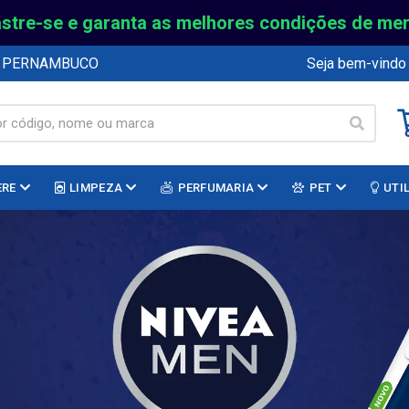
stre-se e garanta as melhores condições de me
E PERNAMBUCO
Seja bem-vindo
ERE
LIMPEZA
PERFUMARIA
PET
UTI