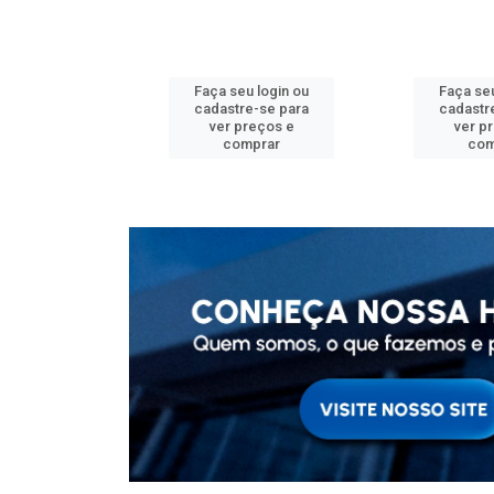
u login ou
Faça seu login ou
Faça seu
e-se para
cadastre-se para
cadastr
reços e
ver preços e
ver p
mprar
comprar
com