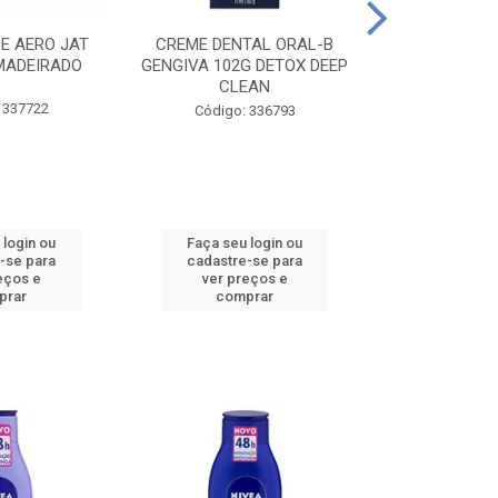
CE AERO JAT
CREME DENTAL ORAL-B
CREME DENT
MADEIRADO
GENGIVA 102G DETOX DEEP
KIDS M
CLEAN
 337722
Código:
Código: 336793
 login ou
Faça seu login ou
Faça seu 
-se para
cadastre-se para
cadastre
eços e
ver preços e
ver pr
prar
comprar
comp