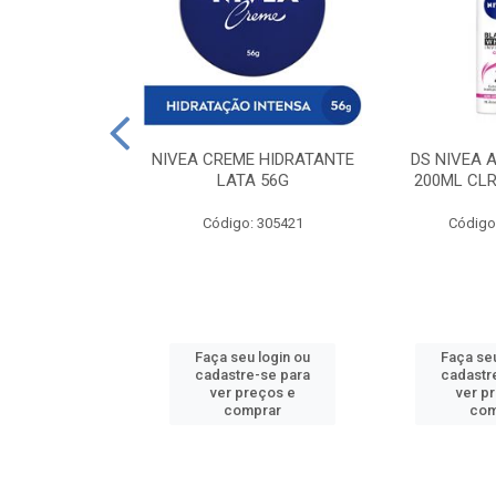
 DESODORANTE
NIVEA CREME HIDRATANTE
DS NIVEA 
H ACTIVE 90ML
LATA 56G
200ML CLR
: 427831
Código: 305421
Código
u login ou
Faça seu login ou
Faça seu
e-se para
cadastre-se para
cadastr
reços e
ver preços e
ver p
mprar
comprar
com