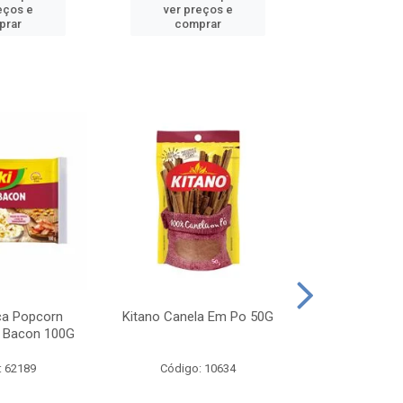
eços e
ver preços e
ver pr
prar
comprar
comp
ca Popcorn
Kitano Canela Em Po 50G
FAROFA DE
 Bacon 100G
BACON YO
: 62189
Código: 10634
Código: