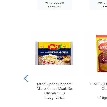
reços e
ver preços e
ver p
mprar
comprar
com
E MANDIOCA
Milho Pipoca Popcorn
TEMPERO 
 TRADICIONAL
Micro-Ondas Mant. De
CU
I 200G
Cinema 100G
Código
: 428198
Código: 62162