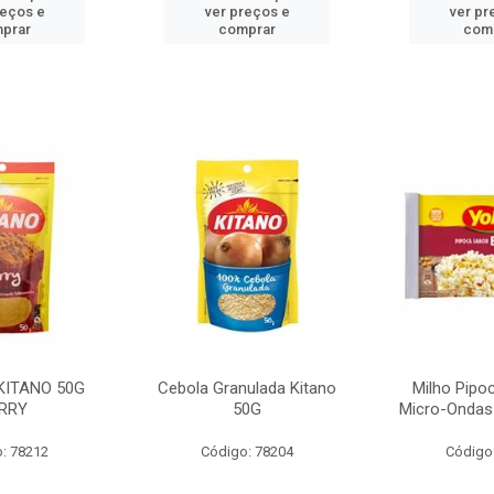
reços e
ver preços e
ver pr
prar
comprar
com
KITANO 50G
Cebola Granulada Kitano
Milho Pipo
RRY
50G
Micro-Ondas
: 78212
Código: 78204
Código