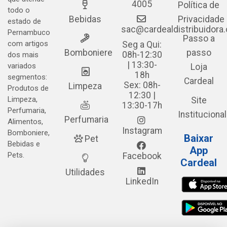
4005
Política de
todo o
Bebidas
Privacidade
estado de
sac@cardealdistribuidora
Pernambuco
Passo a
com artigos
Seg a Qui:
Bomboniere
passo
08h-12:30
dos mais
| 13:30-
variados
Loja
18h
segmentos:
Cardeal
Sex: 08h-
Limpeza
Produtos de
12:30 |
Limpeza,
Site
13:30-17h
Perfumaria,
Institucional
Perfumaria
Alimentos,
Instagram
Bomboniere,
Baixar
Pet
Bebidas e
App
Pets.
Facebook
Cardeal
Utilidades
LinkedIn