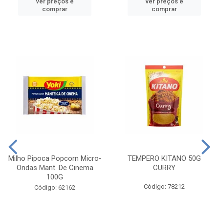
ver preços e
ver preços e
comprar
comprar
Milho Pipoca Popcorn Micro-
TEMPERO KITANO 50G
Ondas Mant. De Cinema
CURRY
100G
Código: 78212
Código: 62162