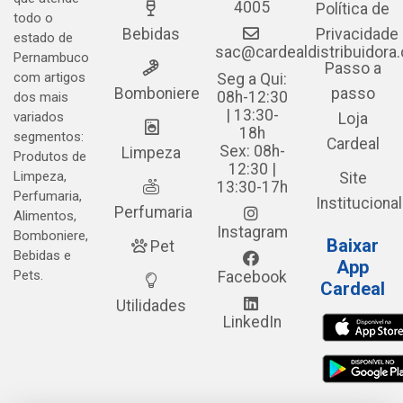
4005
Política de
todo o
Bebidas
Privacidade
estado de
sac@cardealdistribuidora
Pernambuco
Passo a
com artigos
Seg a Qui:
Bomboniere
passo
08h-12:30
dos mais
| 13:30-
variados
Loja
18h
segmentos:
Cardeal
Sex: 08h-
Limpeza
Produtos de
12:30 |
Limpeza,
Site
13:30-17h
Perfumaria,
Institucional
Perfumaria
Alimentos,
Instagram
Bomboniere,
Baixar
Pet
Bebidas e
App
Pets.
Facebook
Cardeal
Utilidades
LinkedIn