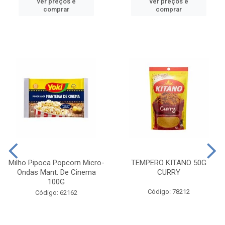
ver preços e
ver preços e
comprar
comprar
Milho Pipoca Popcorn Micro-
TEMPERO KITANO 50G
Ondas Mant. De Cinema
CURRY
100G
Código: 78212
Código: 62162