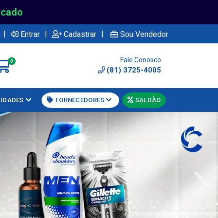
rcado
|
|
|
Entrar
Cadastrar
Sou Vendedor
Fale Conosco
0
(81) 3725-4005
LIDADES
FORNECEDORES
SALDÃO