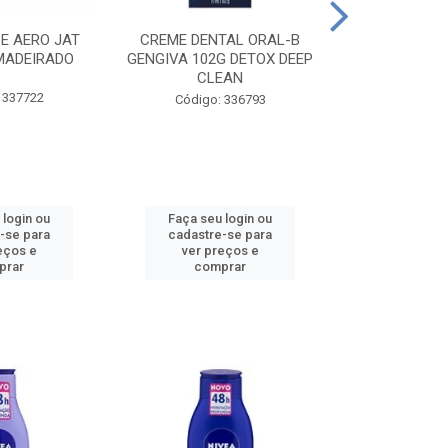
CE AERO JAT
CREME DENTAL ORAL-B
CREME DENT
MADEIRADO
GENGIVA 102G DETOX DEEP
KIDS M
CLEAN
 337722
Código:
Código: 336793
 login ou
Faça seu login ou
Faça seu 
-se para
cadastre-se para
cadastre
eços e
ver preços e
ver pr
prar
comprar
comp