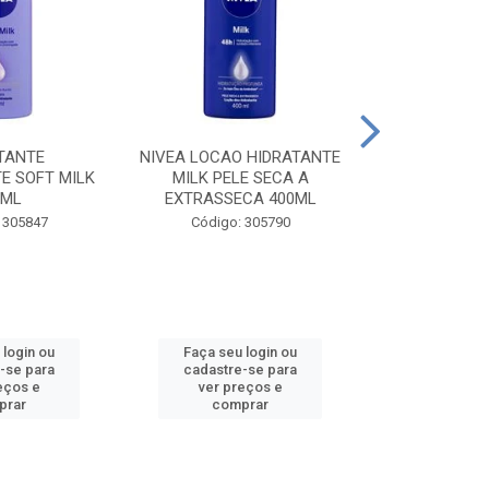
TANTE
NIVEA LOCAO HIDRATANTE
NIVEA LOCAO
E SOFT MILK
MILK PELE SECA A
MILK PEL
0ML
EXTRASSECA 400ML
EXTRASSE
 305847
Código: 305790
Código:
 login ou
Faça seu login ou
Faça seu 
-se para
cadastre-se para
cadastre
eços e
ver preços e
ver pr
prar
comprar
comp