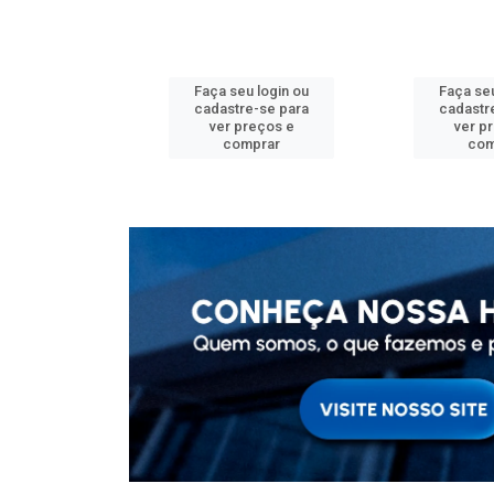
u login ou
Faça seu login ou
Faça seu
e-se para
cadastre-se para
cadastr
reços e
ver preços e
ver p
mprar
comprar
com