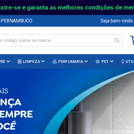
stre-se e garanta as melhores condições de me
E PERNAMBUCO
Seja bem-vindo
ERE
LIMPEZA
PERFUMARIA
PET
UTI