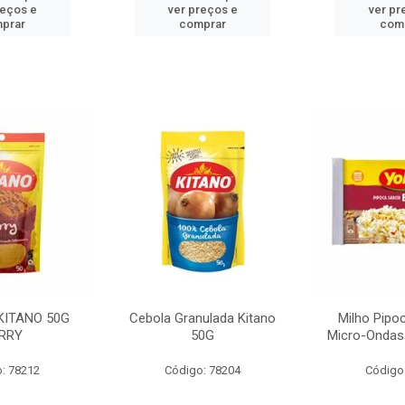
reços e
ver preços e
ver pr
prar
comprar
com
KITANO 50G
Cebola Granulada Kitano
Milho Pipo
RRY
50G
Micro-Ondas
: 78212
Código: 78204
Código