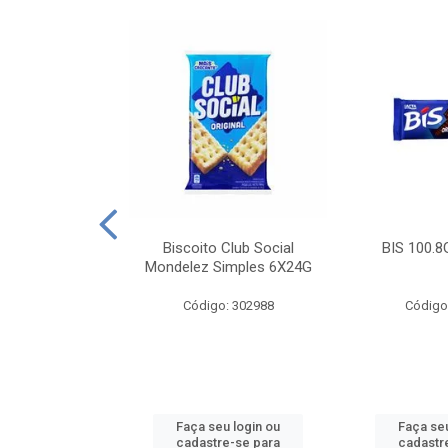
e Royal Simples
Biscoito Club Social
BIS 100.8
00G
Mondelez Simples 6X24G
: 190217
Código: 302988
Código
u login ou
Faça seu login ou
Faça seu
e-se para
cadastre-se para
cadastr