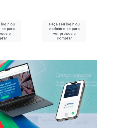
 login ou
Faça seu login ou
Faça seu 
-se para
cadastre-se para
cadastre
eços e
ver preços e
ver pr
prar
comprar
comp