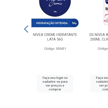
 DESODORANTE
NIVEA CREME HIDRATANTE
DS NIVEA 
H ACTIVE 90ML
LATA 56G
200ML CLR
: 427831
Código: 305421
Código
u login ou
Faça seu login ou
Faça seu
e-se para
cadastre-se para
cadastr
reços e
ver preços e
ver p
mprar
comprar
com