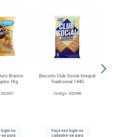
Ouro Branco
Biscoito Club Social Integral
BISCOITO OR
mples 1Kg
Tradicional 144G
MONDELEZ S
 332607
Código: 302996
Código:
 login ou
Faça seu login ou
Faça seu 
-se para
cadastre-se para
cadastre