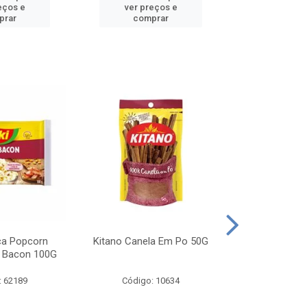
eços e
ver preços e
ver pr
prar
comprar
comp
ca Popcorn
Kitano Canela Em Po 50G
FAROFA DE
 Bacon 100G
BACON YO
: 62189
Código: 10634
Código: