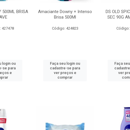
 500ML BRISA
Amaciante Downy + Intenso
DS OLD SPI
AVE
Brisa 500Ml
SEC 90G A
: 427478
Código: 424823
Código:
 login ou
Faça seu login ou
Faça seu
e-se para
cadastre-se para
cadastre
reços e
ver preços e
ver pr
prar
comprar
com