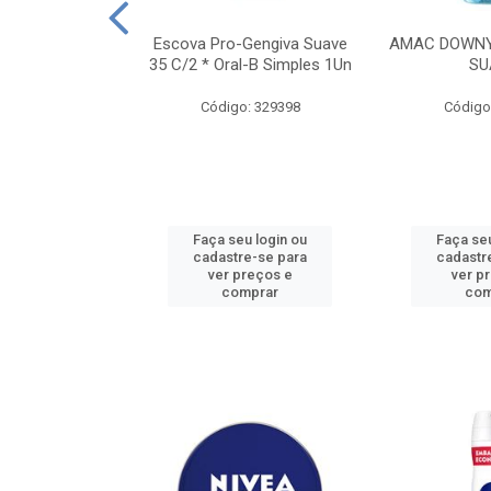
TES ALWAYS
Escova Pro-Gengiva Suave
AMAC DOWNY
AMANHO M, 8
35 C/2 * Oral-B Simples 1Un
SU
DADES
Código: 329398
Código
: 188689
u login ou
Faça seu login ou
Faça seu
e-se para
cadastre-se para
cadastr
reços e
ver preços e
ver p
mprar
comprar
com