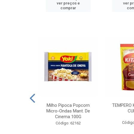
reços e
ver preços e
ver p
mprar
comprar
com
E MANDIOCA
Milho Pipoca Popcorn
TEMPERO 
 TRADICIONAL
Micro-Ondas Mant. De
CU
I 200G
Cinema 100G
Código
: 428198
Código: 62162