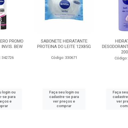
AERO PROMO
SABONETE HIDRATANTE
HIDRA
 INVIS. BEW
PROTEINA DO LEITE 12X85G
DESODORANT
20
: 342726
Código: 330671
Código:
 login ou
Faça seu login ou
Faça seu
e-se para
cadastre-se para
cadastre
reços e
ver preços e
ver pr
prar
comprar
com