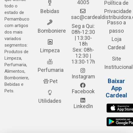
4005
Política de
todo o
Bebidas
Privacidade
estado de
sac@cardealdistribuidora
Pernambuco
Passo a
com artigos
Seg a Qui:
Bomboniere
passo
08h-12:30
dos mais
| 13:30-
variados
Loja
18h
segmentos:
Cardeal
Sex: 08h-
Limpeza
Produtos de
12:30 |
Limpeza,
Site
13:30-17h
Perfumaria,
Institucional
Perfumaria
Alimentos,
Instagram
Bomboniere,
Baixar
Pet
Bebidas e
App
Pets.
Facebook
Cardeal
Utilidades
LinkedIn