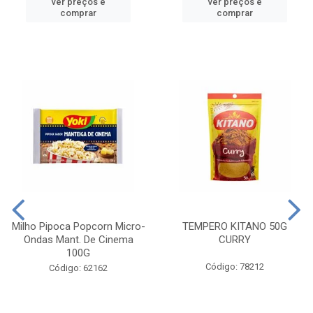
ver preços e
ver preços e
comprar
comprar
Milho Pipoca Popcorn Micro-
TEMPERO KITANO 50G
Ondas Mant. De Cinema
CURRY
100G
Código: 78212
Código: 62162