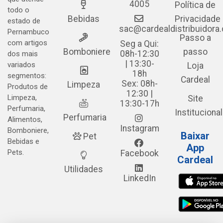
4005
Política de
todo o
Bebidas
Privacidade
estado de
sac@cardealdistribuidora
Pernambuco
Passo a
com artigos
Seg a Qui:
Bomboniere
passo
08h-12:30
dos mais
| 13:30-
variados
Loja
18h
segmentos:
Cardeal
Sex: 08h-
Limpeza
Produtos de
12:30 |
Limpeza,
Site
13:30-17h
Perfumaria,
Institucional
Perfumaria
Alimentos,
Instagram
Bomboniere,
Baixar
Pet
Bebidas e
App
Pets.
Facebook
Cardeal
Utilidades
LinkedIn