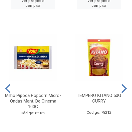
ver preços e
ver preços e
comprar
comprar
Milho Pipoca Popcorn Micro-
TEMPERO KITANO 50G
Ondas Mant. De Cinema
CURRY
100G
Código: 78212
Código: 62162