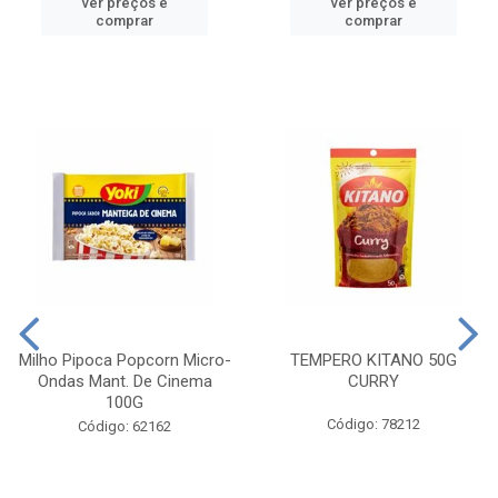
ver preços e
ver preços e
comprar
comprar
Milho Pipoca Popcorn Micro-
TEMPERO KITANO 50G
Ondas Mant. De Cinema
CURRY
100G
Código: 78212
Código: 62162