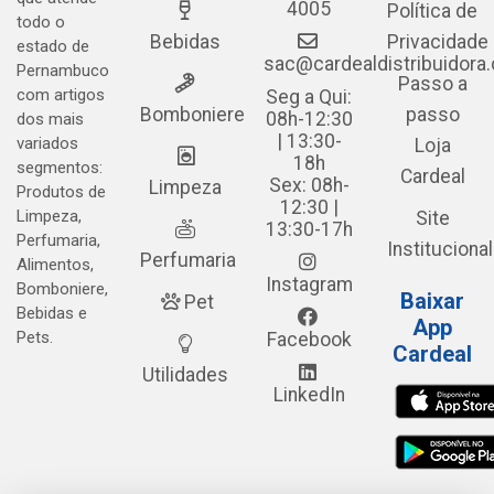
4005
Política de
todo o
Bebidas
Privacidade
estado de
sac@cardealdistribuidora
Pernambuco
Passo a
com artigos
Seg a Qui:
Bomboniere
passo
08h-12:30
dos mais
| 13:30-
variados
Loja
18h
segmentos:
Cardeal
Sex: 08h-
Limpeza
Produtos de
12:30 |
Limpeza,
Site
13:30-17h
Perfumaria,
Institucional
Perfumaria
Alimentos,
Instagram
Bomboniere,
Baixar
Pet
Bebidas e
App
Pets.
Facebook
Cardeal
Utilidades
LinkedIn