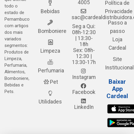
4005
Política de
todo o
Bebidas
Privacidade
estado de
sac@cardealdistribuidora
Pernambuco
Passo a
com artigos
Seg a Qui:
Bomboniere
passo
08h-12:30
dos mais
| 13:30-
variados
Loja
18h
segmentos:
Cardeal
Sex: 08h-
Limpeza
Produtos de
12:30 |
Limpeza,
Site
13:30-17h
Perfumaria,
Institucional
Perfumaria
Alimentos,
Instagram
Bomboniere,
Baixar
Pet
Bebidas e
App
Pets.
Facebook
Cardeal
Utilidades
LinkedIn