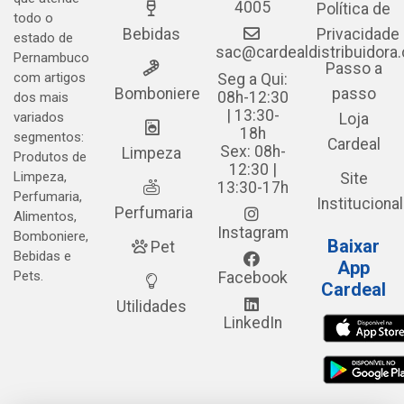
4005
Política de
todo o
Bebidas
Privacidade
estado de
sac@cardealdistribuidora
Pernambuco
Passo a
com artigos
Seg a Qui:
Bomboniere
passo
08h-12:30
dos mais
| 13:30-
variados
Loja
18h
segmentos:
Cardeal
Sex: 08h-
Limpeza
Produtos de
12:30 |
Limpeza,
Site
13:30-17h
Perfumaria,
Institucional
Perfumaria
Alimentos,
Instagram
Bomboniere,
Baixar
Pet
Bebidas e
App
Pets.
Facebook
Cardeal
Utilidades
LinkedIn