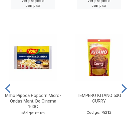
ver preços e
ver preços e
comprar
comprar
Milho Pipoca Popcorn Micro-
TEMPERO KITANO 50G
Ondas Mant. De Cinema
CURRY
100G
Código: 78212
Código: 62162