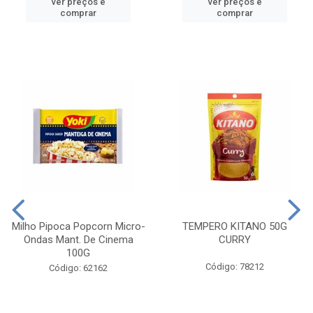
ver preços e
ver preços e
comprar
comprar
Milho Pipoca Popcorn Micro-
TEMPERO KITANO 50G
Ondas Mant. De Cinema
CURRY
100G
Código: 78212
Código: 62162