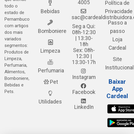
4005
Política de
todo o
Bebidas
Privacidade
estado de
sac@cardealdistribuidora
Pernambuco
Passo a
com artigos
Seg a Qui:
Bomboniere
passo
08h-12:30
dos mais
| 13:30-
variados
Loja
18h
segmentos:
Cardeal
Sex: 08h-
Limpeza
Produtos de
12:30 |
Limpeza,
Site
13:30-17h
Perfumaria,
Institucional
Perfumaria
Alimentos,
Instagram
Bomboniere,
Baixar
Pet
Bebidas e
App
Pets.
Facebook
Cardeal
Utilidades
LinkedIn