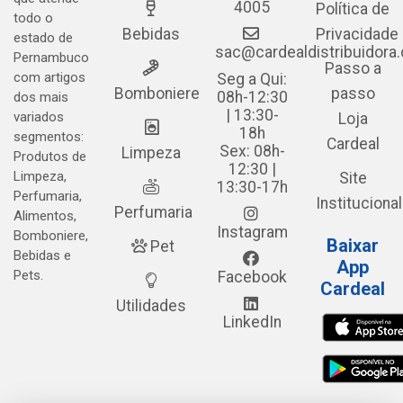
4005
Política de
todo o
Bebidas
Privacidade
estado de
sac@cardealdistribuidora
Pernambuco
Passo a
com artigos
Seg a Qui:
Bomboniere
passo
08h-12:30
dos mais
| 13:30-
variados
Loja
18h
segmentos:
Cardeal
Sex: 08h-
Limpeza
Produtos de
12:30 |
Limpeza,
Site
13:30-17h
Perfumaria,
Institucional
Perfumaria
Alimentos,
Instagram
Bomboniere,
Baixar
Pet
Bebidas e
App
Pets.
Facebook
Cardeal
Utilidades
LinkedIn