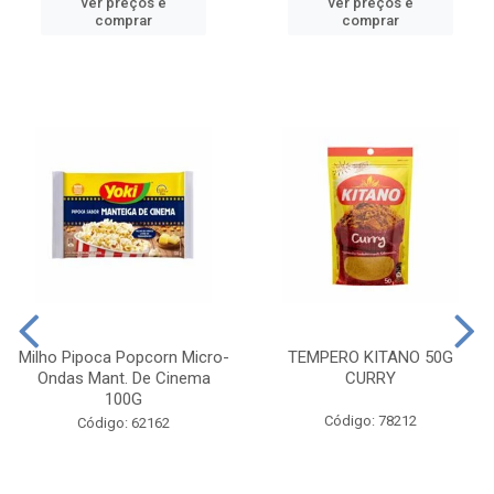
ver preços e
ver preços e
comprar
comprar
Milho Pipoca Popcorn Micro-
TEMPERO KITANO 50G
Ondas Mant. De Cinema
CURRY
100G
Código: 78212
Código: 62162