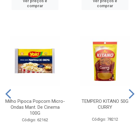
ver preços e
ver preços e
comprar
comprar
Milho Pipoca Popcorn Micro-
TEMPERO KITANO 50G
Ondas Mant. De Cinema
CURRY
100G
Código: 78212
Código: 62162