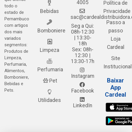
4005
Política de
todo o
Bebidas
Privacidade
estado de
sac@cardealdistribuidora
Pernambuco
Passo a
com artigos
Seg a Qui:
Bomboniere
passo
08h-12:30
dos mais
| 13:30-
variados
Loja
18h
segmentos:
Cardeal
Sex: 08h-
Limpeza
Produtos de
12:30 |
Limpeza,
Site
13:30-17h
Perfumaria,
Institucional
Perfumaria
Alimentos,
Instagram
Bomboniere,
Baixar
Pet
Bebidas e
App
Pets.
Facebook
Cardeal
Utilidades
LinkedIn