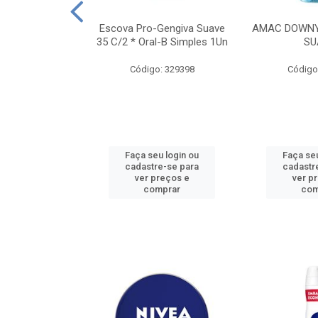
TES ALWAYS
Escova Pro-Gengiva Suave
AMAC DOWNY
AMANHO M, 8
35 C/2 * Oral-B Simples 1Un
SU
DADES
Código: 329398
Código
: 188689
u login ou
Faça seu login ou
Faça seu
e-se para
cadastre-se para
cadastr
reços e
ver preços e
ver p
mprar
comprar
com