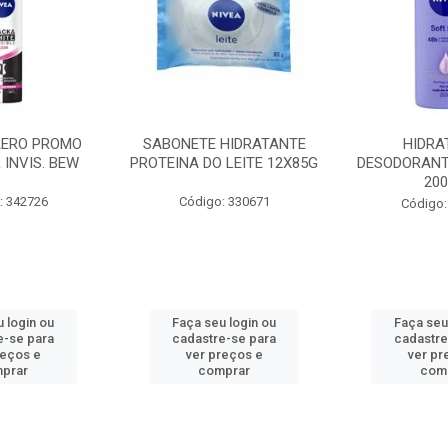
AERO PROMO
SABONETE HIDRATANTE
HIDRA
 INVIS. BEW
PROTEINA DO LEITE 12X85G
DESODORANT
20
: 342726
Código: 330671
Código:
 login ou
Faça seu login ou
Faça seu
e-se para
cadastre-se para
cadastre
reços e
ver preços e
ver pr
prar
comprar
com