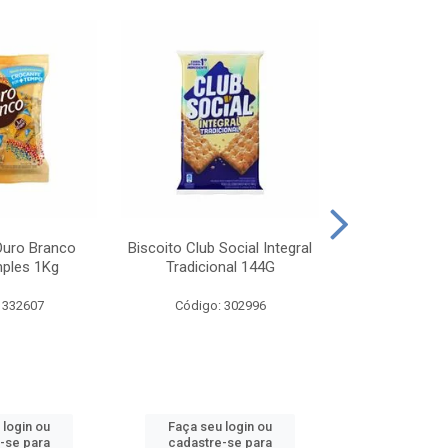
Ouro Branco
Biscoito Club Social Integral
BISCOITO OR
mples 1Kg
Tradicional 144G
MONDELEZ S
 332607
Código: 302996
Código:
 login ou
Faça seu login ou
Faça seu 
-se para
cadastre-se para
cadastre