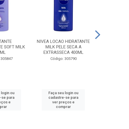
TANTE
NIVEA LOCAO HIDRATANTE
NIVEA LOCAO
E SOFT MILK
MILK PELE SECA A
MILK PEL
0ML
EXTRASSECA 400ML
EXTRASSE
 305847
Código: 305790
Código:
 login ou
Faça seu login ou
Faça seu 
-se para
cadastre-se para
cadastre
eços e
ver preços e
ver pr
prar
comprar
comp