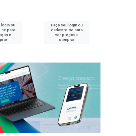
 login ou
Faça seu login ou
Faça seu 
-se para
cadastre-se para
cadastre
eços e
ver preços e
ver pr
prar
comprar
comp