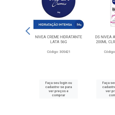
 DESODORANTE
NIVEA CREME HIDRATANTE
DS NIVEA 
H ACTIVE 90ML
LATA 56G
200ML CLR
: 427831
Código: 305421
Código
u login ou
Faça seu login ou
Faça seu
e-se para
cadastre-se para
cadastr
reços e
ver preços e
ver p
mprar
comprar
com