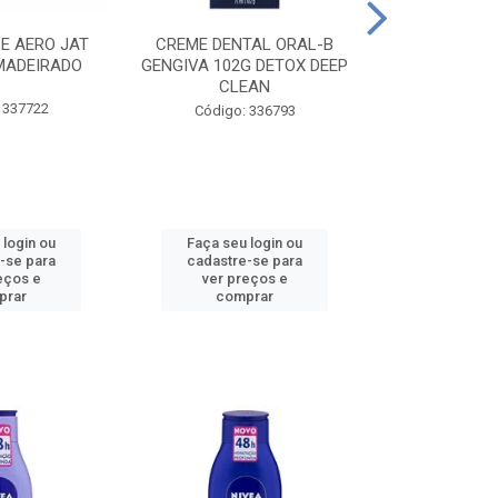
CE AERO JAT
CREME DENTAL ORAL-B
CREME DENT
MADEIRADO
GENGIVA 102G DETOX DEEP
KIDS M
CLEAN
 337722
Código:
Código: 336793
 login ou
Faça seu login ou
Faça seu 
-se para
cadastre-se para
cadastre
eços e
ver preços e
ver pr
prar
comprar
comp