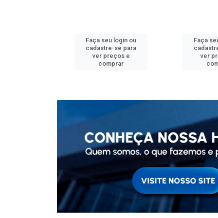
u login ou
Faça seu login ou
Faça seu
e-se para
cadastre-se para
cadastr
reços e
ver preços e
ver p
mprar
comprar
com