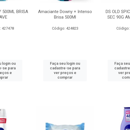
 500ML BRISA
Amaciante Downy + Intenso
DS OLD SPI
AVE
Brisa 500Ml
SEC 90G A
: 427478
Código: 424823
Código:
 login ou
Faça seu login ou
Faça seu
e-se para
cadastre-se para
cadastre
reços e
ver preços e
ver pr
prar
comprar
com