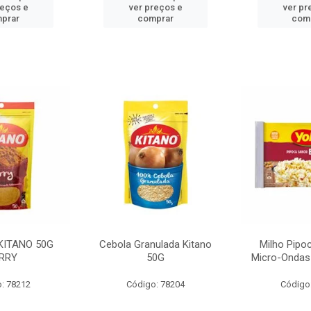
reços e
ver preços e
ver pr
prar
comprar
com
KITANO 50G
Cebola Granulada Kitano
Milho Pipo
RRY
50G
Micro-Ondas
: 78212
Código: 78204
Código