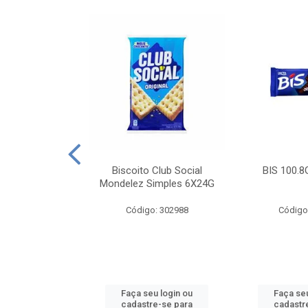
e Royal Simples
Biscoito Club Social
BIS 100.8
00G
Mondelez Simples 6X24G
: 190217
Código: 302988
Código
u login ou
Faça seu login ou
Faça seu
e-se para
cadastre-se para
cadastr