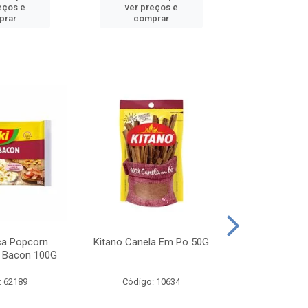
eços e
ver preços e
ver pr
prar
comprar
comp
ca Popcorn
Kitano Canela Em Po 50G
FAROFA DE
 Bacon 100G
BACON YO
: 62189
Código: 10634
Código: