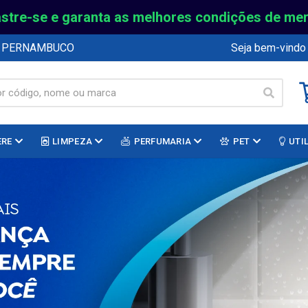
stre-se e garanta as melhores condições de me
E PERNAMBUCO
Seja bem-vindo
ERE
LIMPEZA
PERFUMARIA
PET
UTI