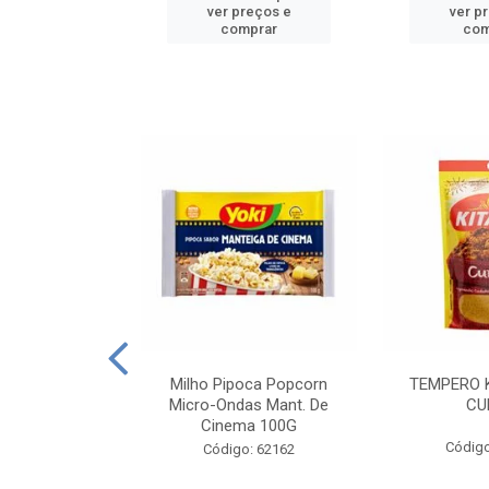
reços e
ver preços e
ver p
mprar
comprar
com
E MANDIOCA
Milho Pipoca Popcorn
TEMPERO 
 TRADICIONAL
Micro-Ondas Mant. De
CU
I 200G
Cinema 100G
Código
: 428198
Código: 62162