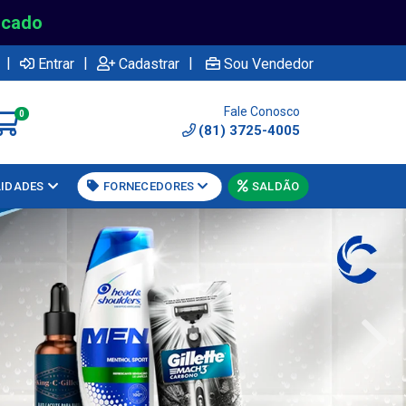
rcado
|
|
|
Entrar
Cadastrar
Sou Vendedor
Fale Conosco
0
(81) 3725-4005
LIDADES
FORNECEDORES
SALDÃO