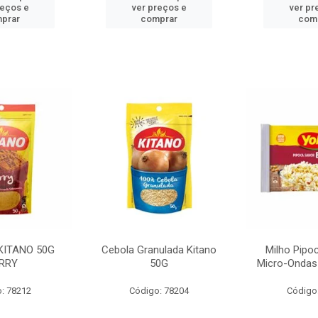
reços e
ver preços e
ver pr
prar
comprar
com
KITANO 50G
Cebola Granulada Kitano
Milho Pipo
RRY
50G
Micro-Ondas
: 78212
Código: 78204
Código