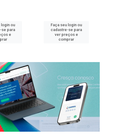
 login ou
Faça seu login ou
Faça seu 
-se para
cadastre-se para
cadastre
eços e
ver preços e
ver pr
prar
comprar
comp