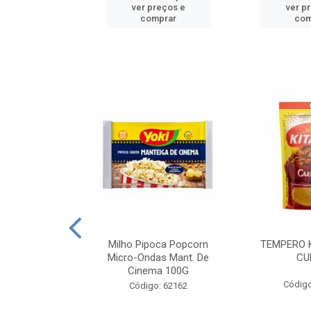
reços e
ver preços e
ver p
mprar
comprar
com
E MANDIOCA
Milho Pipoca Popcorn
TEMPERO 
 TRADICIONAL
Micro-Ondas Mant. De
CU
I 200G
Cinema 100G
Código
: 428198
Código: 62162