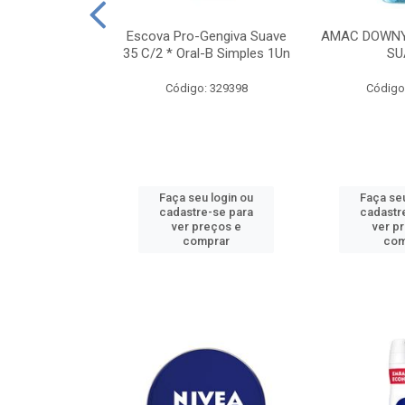
TES ALWAYS
Escova Pro-Gengiva Suave
AMAC DOWNY
AMANHO M, 8
35 C/2 * Oral-B Simples 1Un
SU
DADES
Código: 329398
Código
: 188689
u login ou
Faça seu login ou
Faça seu
e-se para
cadastre-se para
cadastr
reços e
ver preços e
ver p
mprar
comprar
com