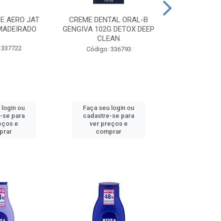
CE AERO JAT
CREME DENTAL ORAL-B
CREME DENT
MADEIRADO
GENGIVA 102G DETOX DEEP
KIDS M
CLEAN
 337722
Código:
Código: 336793
 login ou
Faça seu login ou
Faça seu 
-se para
cadastre-se para
cadastre
eços e
ver preços e
ver pr
prar
comprar
comp