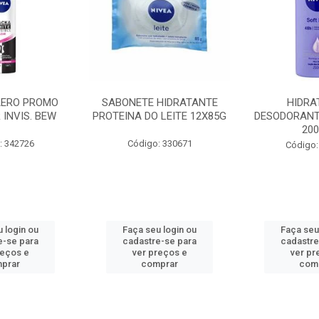
AERO PROMO
SABONETE HIDRATANTE
HIDRA
 INVIS. BEW
PROTEINA DO LEITE 12X85G
DESODORANT
20
: 342726
Código: 330671
Código:
 login ou
Faça seu login ou
Faça seu
e-se para
cadastre-se para
cadastre
reços e
ver preços e
ver pr
prar
comprar
com