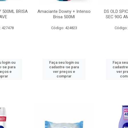
 500ML BRISA
Amaciante Downy + Intenso
DS OLD SPI
AVE
Brisa 500Ml
SEC 90G A
: 427478
Código: 424823
Código:
 login ou
Faça seu login ou
Faça seu
e-se para
cadastre-se para
cadastre
reços e
ver preços e
ver pr
prar
comprar
com