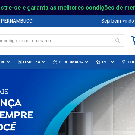
stre-se e garanta as melhores condições de me
E PERNAMBUCO
Seja bem-vindo
ERE
LIMPEZA
PERFUMARIA
PET
UTI