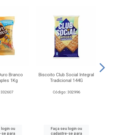
Ouro Branco
Biscoito Club Social Integral
BISCOITO OR
mples 1Kg
Tradicional 144G
MONDELEZ S
 332607
Código: 302996
Código:
 login ou
Faça seu login ou
Faça seu 
-se para
cadastre-se para
cadastre