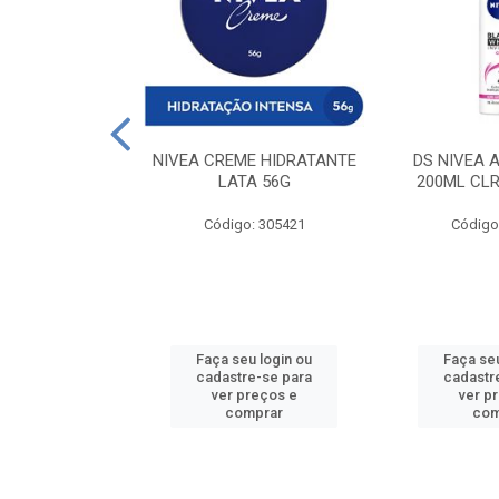
 DESODORANTE
NIVEA CREME HIDRATANTE
DS NIVEA 
H ACTIVE 90ML
LATA 56G
200ML CLR
: 427831
Código: 305421
Código
u login ou
Faça seu login ou
Faça seu
e-se para
cadastre-se para
cadastr
reços e
ver preços e
ver p
mprar
comprar
com