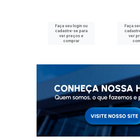
u login ou
Faça seu login ou
Faça seu
e-se para
cadastre-se para
cadastr
reços e
ver preços e
ver p
mprar
comprar
com