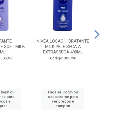
TANTE
NIVEA LOCAO HIDRATANTE
NIVEA LOCAO
E SOFT MILK
MILK PELE SECA A
MILK PEL
0ML
EXTRASSECA 400ML
EXTRASSE
 305847
Código: 305790
Código:
 login ou
Faça seu login ou
Faça seu 
-se para
cadastre-se para
cadastre
eços e
ver preços e
ver pr
prar
comprar
comp