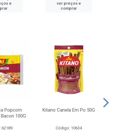
eços e
ver preços e
ver pr
prar
comprar
comp
ca Popcorn
Kitano Canela Em Po 50G
FAROFA DE
 Bacon 100G
BACON YO
: 62189
Código: 10634
Código: