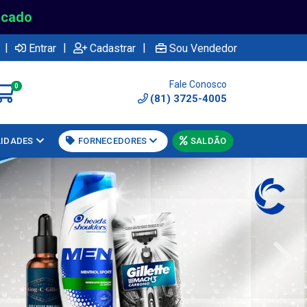
rcado
|
|
|
Entrar
Cadastrar
Sou Vendedor
Fale Conosco
0
(81) 3725-4005
LIDADES
FORNECEDORES
SALDÃO