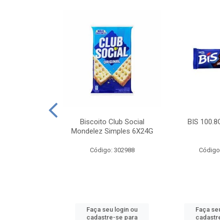
e Royal Simples
Biscoito Club Social
BIS 100.8
00G
Mondelez Simples 6X24G
: 190217
Código: 302988
Código
u login ou
Faça seu login ou
Faça seu
e-se para
cadastre-se para
cadastr