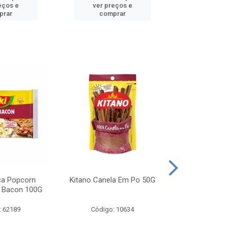
eços e
ver preços e
ver pr
prar
comprar
comp
ca Popcorn
Kitano Canela Em Po 50G
FAROFA DE
 Bacon 100G
BACON YO
: 62189
Código: 10634
Código: