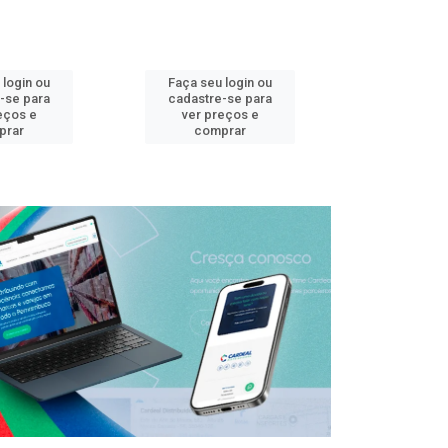
 login ou
Faça seu login ou
Faça seu 
-se para
cadastre-se para
cadastre
eços e
ver preços e
ver pr
prar
comprar
comp