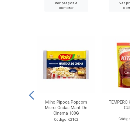
reços e
ver preços e
ver p
mprar
comprar
com
E MANDIOCA
Milho Pipoca Popcorn
TEMPERO 
 TRADICIONAL
Micro-Ondas Mant. De
CU
I 200G
Cinema 100G
Código
: 428198
Código: 62162