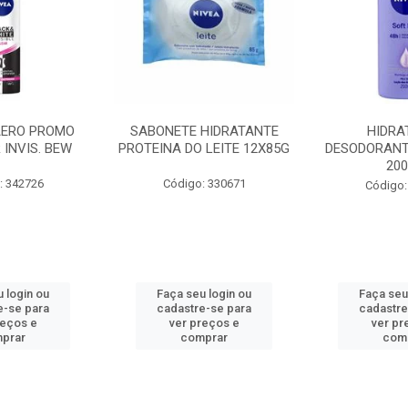
AERO PROMO
SABONETE HIDRATANTE
HIDRA
 INVIS. BEW
PROTEINA DO LEITE 12X85G
DESODORANT
20
: 342726
Código: 330671
Código:
 login ou
Faça seu login ou
Faça seu
e-se para
cadastre-se para
cadastre
reços e
ver preços e
ver pr
prar
comprar
com