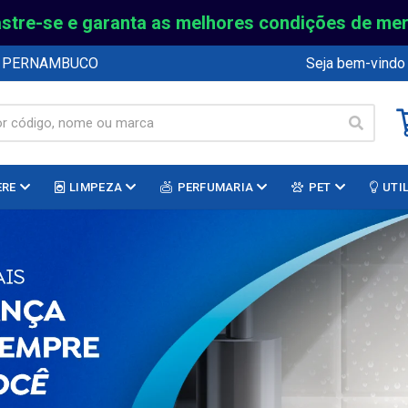
stre-se e garanta as melhores condições de me
E PERNAMBUCO
Seja bem-vindo
ERE
LIMPEZA
PERFUMARIA
PET
UTI