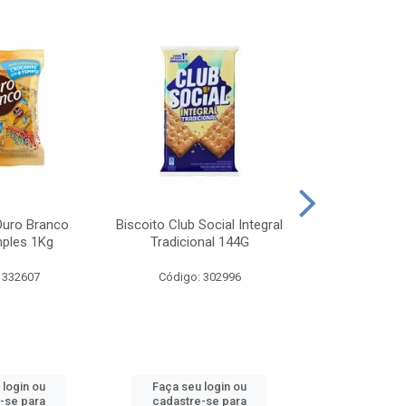
Ouro Branco
Biscoito Club Social Integral
BISCOITO OR
mples 1Kg
Tradicional 144G
MONDELEZ S
 332607
Código: 302996
Código:
 login ou
Faça seu login ou
Faça seu 
-se para
cadastre-se para
cadastre