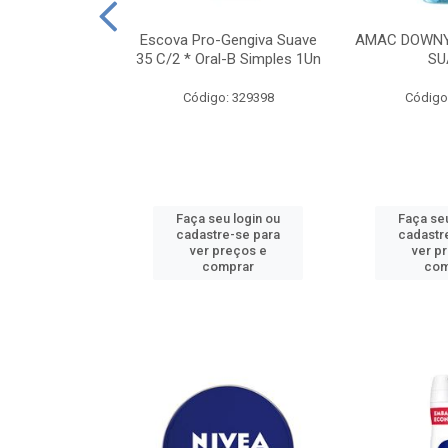
TES ALWAYS
Escova Pro-Gengiva Suave
AMAC DOWNY
AMANHO M, 8
35 C/2 * Oral-B Simples 1Un
SU
DADES
Código: 329398
Código
: 188689
u login ou
Faça seu login ou
Faça seu
e-se para
cadastre-se para
cadastr
reços e
ver preços e
ver p
mprar
comprar
com