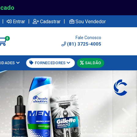
rcado
|
|
|
Entrar
Cadastrar
Sou Vendedor
Fale Conosco
0
(81) 3725-4005
LIDADES
FORNECEDORES
SALDÃO