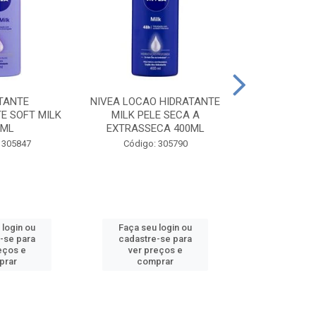
TANTE
NIVEA LOCAO HIDRATANTE
NIVEA LOCAO
E SOFT MILK
MILK PELE SECA A
MILK PEL
0ML
EXTRASSECA 400ML
EXTRASSE
 305847
Código: 305790
Código:
 login ou
Faça seu login ou
Faça seu 
-se para
cadastre-se para
cadastre
eços e
ver preços e
ver pr
prar
comprar
comp