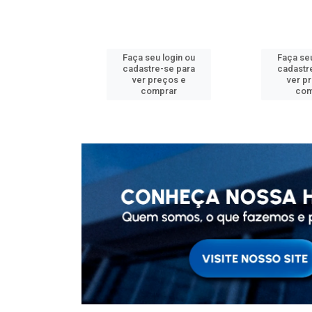
u login ou
Faça seu login ou
Faça seu
e-se para
cadastre-se para
cadastr
reços e
ver preços e
ver p
mprar
comprar
com