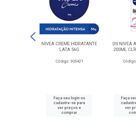
 DESODORANTE
NIVEA CREME HIDRATANTE
DS NIVEA 
H ACTIVE 90ML
LATA 56G
200ML CLR
: 427831
Código: 305421
Código
u login ou
Faça seu login ou
Faça seu
e-se para
cadastre-se para
cadastr
reços e
ver preços e
ver p
mprar
comprar
com