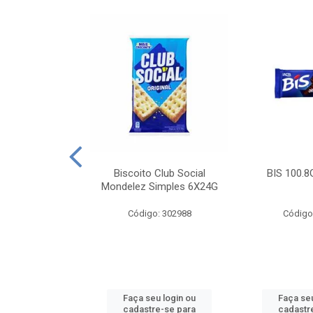
e Royal Simples
Biscoito Club Social
BIS 100.8
00G
Mondelez Simples 6X24G
: 190217
Código: 302988
Código
u login ou
Faça seu login ou
Faça seu
e-se para
cadastre-se para
cadastr