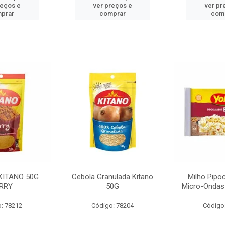
reços e
ver preços e
ver pr
prar
comprar
com
KITANO 50G
Cebola Granulada Kitano
Milho Pipo
RRY
50G
Micro-Ondas
: 78212
Código: 78204
Código