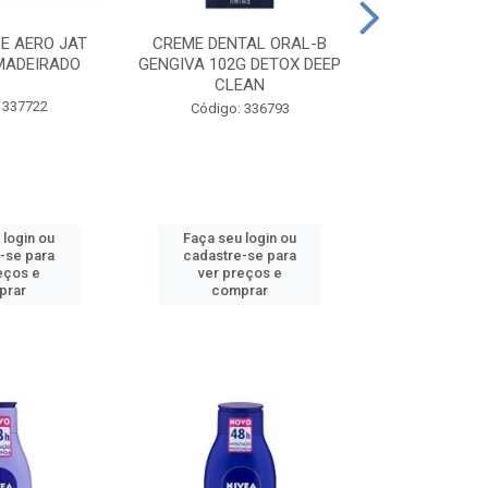
CE AERO JAT
CREME DENTAL ORAL-B
CREME DENT
MADEIRADO
GENGIVA 102G DETOX DEEP
KIDS M
CLEAN
 337722
Código:
Código: 336793
 login ou
Faça seu login ou
Faça seu 
-se para
cadastre-se para
cadastre
eços e
ver preços e
ver pr
prar
comprar
comp