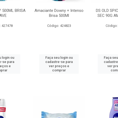
 500ML BRISA
Amaciante Downy + Intenso
DS OLD SPI
AVE
Brisa 500Ml
SEC 90G A
: 427478
Código: 424823
Código:
 login ou
Faça seu login ou
Faça seu
e-se para
cadastre-se para
cadastre
reços e
ver preços e
ver pr
prar
comprar
com