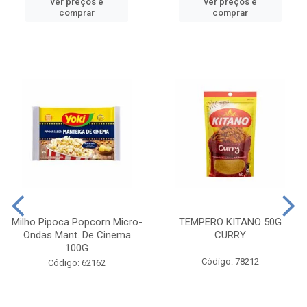
ver preços e
ver preços e
comprar
comprar
Milho Pipoca Popcorn Micro-
TEMPERO KITANO 50G
Ondas Mant. De Cinema
CURRY
100G
Código: 78212
Código: 62162