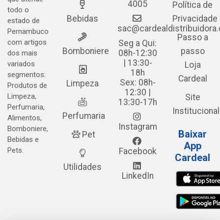
4005
Política de
todo o
Bebidas
Privacidade
estado de
sac@cardealdistribuidora
Pernambuco
Passo a
com artigos
Seg a Qui:
Bomboniere
passo
08h-12:30
dos mais
| 13:30-
variados
Loja
18h
segmentos:
Cardeal
Sex: 08h-
Limpeza
Produtos de
12:30 |
Limpeza,
Site
13:30-17h
Perfumaria,
Institucional
Perfumaria
Alimentos,
Instagram
Bomboniere,
Baixar
Pet
Bebidas e
App
Pets.
Facebook
Cardeal
Utilidades
LinkedIn