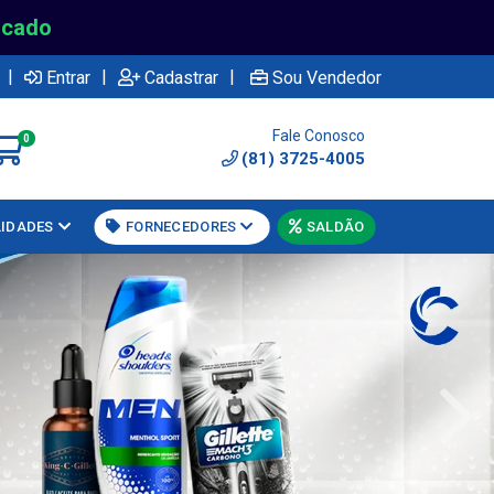
rcado
|
|
|
Entrar
Cadastrar
Sou Vendedor
Fale Conosco
0
(81) 3725-4005
LIDADES
FORNECEDORES
SALDÃO