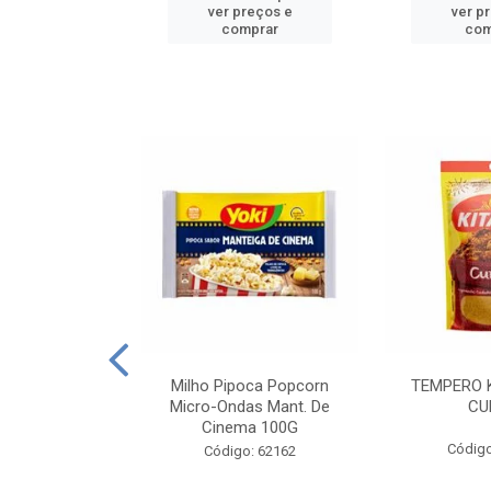
reços e
ver preços e
ver p
mprar
comprar
com
E MANDIOCA
Milho Pipoca Popcorn
TEMPERO 
 TRADICIONAL
Micro-Ondas Mant. De
CU
I 200G
Cinema 100G
Código
: 428198
Código: 62162