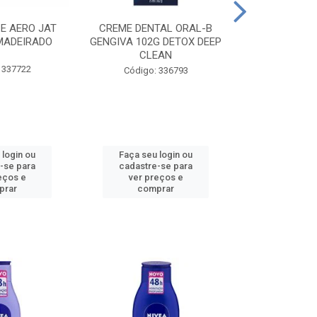
CE AERO JAT
CREME DENTAL ORAL-B
CREME DENT
MADEIRADO
GENGIVA 102G DETOX DEEP
KIDS M
CLEAN
 337722
Código:
Código: 336793
 login ou
Faça seu login ou
Faça seu 
-se para
cadastre-se para
cadastre
eços e
ver preços e
ver pr
prar
comprar
comp