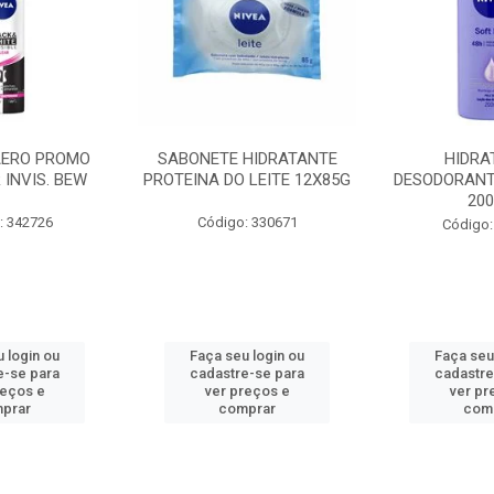
AERO PROMO
SABONETE HIDRATANTE
HIDRA
 INVIS. BEW
PROTEINA DO LEITE 12X85G
DESODORANT
20
: 342726
Código: 330671
Código:
 login ou
Faça seu login ou
Faça seu
e-se para
cadastre-se para
cadastre
reços e
ver preços e
ver pr
prar
comprar
com