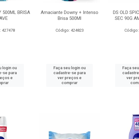
 500ML BRISA
Amaciante Downy + Intenso
DS OLD SPI
AVE
Brisa 500Ml
SEC 90G A
: 427478
Código: 424823
Código:
 login ou
Faça seu login ou
Faça seu
e-se para
cadastre-se para
cadastre
reços e
ver preços e
ver pr
prar
comprar
com