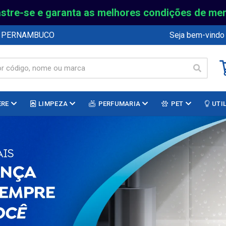
stre-se e garanta as melhores condições de me
E PERNAMBUCO
Seja bem-vindo
ERE
LIMPEZA
PERFUMARIA
PET
UTI