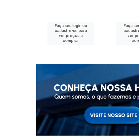
u login ou
Faça seu login ou
Faça seu
e-se para
cadastre-se para
cadastr
reços e
ver preços e
ver p
mprar
comprar
com