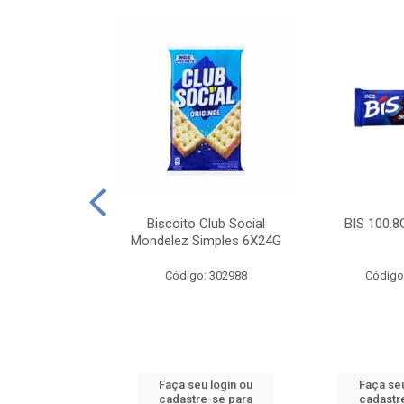
e Royal Simples
Biscoito Club Social
BIS 100.8
00G
Mondelez Simples 6X24G
: 190217
Código: 302988
Código
u login ou
Faça seu login ou
Faça seu
e-se para
cadastre-se para
cadastr