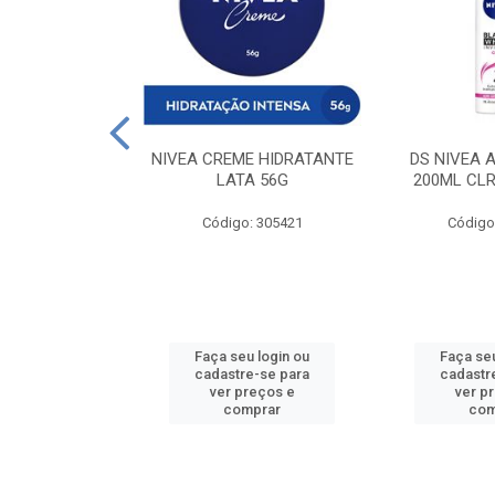
 DESODORANTE
NIVEA CREME HIDRATANTE
DS NIVEA 
H ACTIVE 90ML
LATA 56G
200ML CLR
: 427831
Código: 305421
Código
u login ou
Faça seu login ou
Faça seu
e-se para
cadastre-se para
cadastr
reços e
ver preços e
ver p
mprar
comprar
com