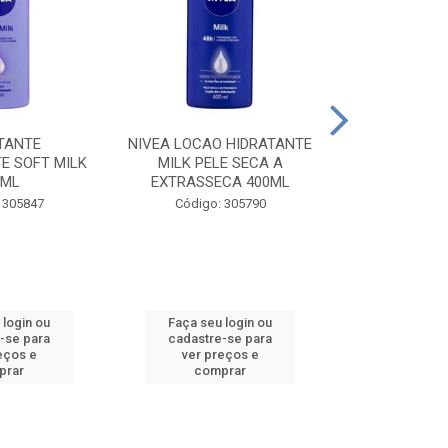
TANTE
NIVEA LOCAO HIDRATANTE
NIVEA LOCAO
E SOFT MILK
MILK PELE SECA A
MILK PEL
0ML
EXTRASSECA 400ML
EXTRASSE
 305847
Código: 305790
Código:
 login ou
Faça seu login ou
Faça seu 
-se para
cadastre-se para
cadastre
eços e
ver preços e
ver pr
prar
comprar
comp