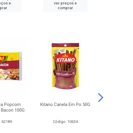
eços e
ver preços e
ver pr
prar
comprar
comp
ca Popcorn
Kitano Canela Em Po 50G
FAROFA DE
 Bacon 100G
BACON YO
: 62189
Código: 10634
Código: