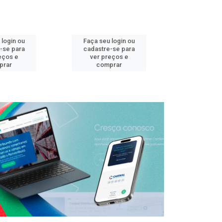
 login ou
Faça seu login ou
Faça seu 
-se para
cadastre-se para
cadastre
eços e
ver preços e
ver pr
prar
comprar
comp