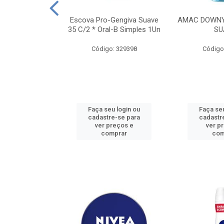
TES ALWAYS
Escova Pro-Gengiva Suave
AMAC DOWNY
AMANHO M, 8
35 C/2 * Oral-B Simples 1Un
SU
DADES
Código: 329398
Código
: 188689
u login ou
Faça seu login ou
Faça seu
e-se para
cadastre-se para
cadastr
reços e
ver preços e
ver p
mprar
comprar
com