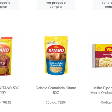
reços e
ver preços e
ver pr
prar
comprar
com
KITANO 50G
Cebola Granulada Kitano
Milho Pipo
RRY
50G
Micro-Ondas
: 78212
Código: 78204
Código