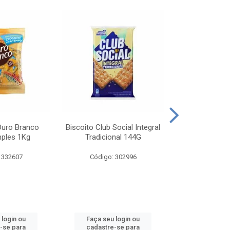
Ouro Branco
Biscoito Club Social Integral
BISCOITO OR
mples 1Kg
Tradicional 144G
MONDELEZ S
 332607
Código: 302996
Código:
 login ou
Faça seu login ou
Faça seu 
-se para
cadastre-se para
cadastre