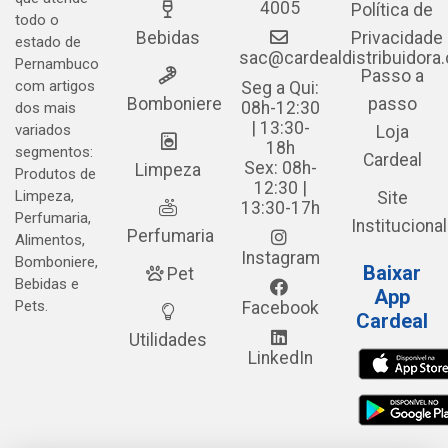
4005
Política de
todo o
Bebidas
Privacidade
estado de
sac@cardealdistribuidora
Pernambuco
Passo a
com artigos
Seg a Qui:
Bomboniere
passo
08h-12:30
dos mais
| 13:30-
variados
Loja
18h
segmentos:
Cardeal
Sex: 08h-
Limpeza
Produtos de
12:30 |
Limpeza,
Site
13:30-17h
Perfumaria,
Institucional
Perfumaria
Alimentos,
Instagram
Bomboniere,
Baixar
Pet
Bebidas e
App
Pets.
Facebook
Cardeal
Utilidades
LinkedIn