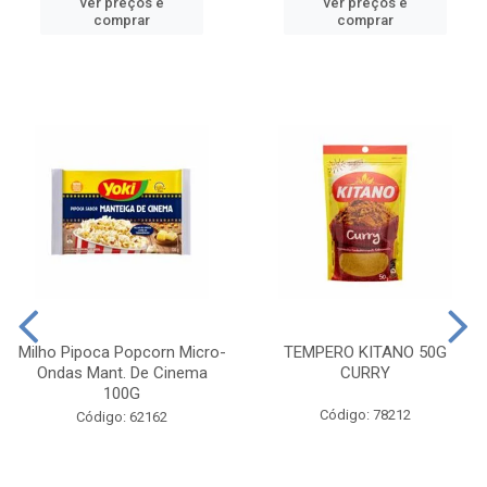
ver preços e
ver preços e
comprar
comprar
Milho Pipoca Popcorn Micro-
TEMPERO KITANO 50G
Ondas Mant. De Cinema
CURRY
100G
Código: 78212
Código: 62162