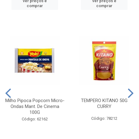
ver preços e
ver preços e
comprar
comprar
Milho Pipoca Popcorn Micro-
TEMPERO KITANO 50G
Ondas Mant. De Cinema
CURRY
100G
Código: 78212
Código: 62162