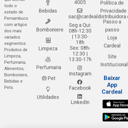
4005
Política de
todo o
Bebidas
Privacidade
estado de
sac@cardealdistribuidora
Pernambuco
Passo a
com artigos
Seg a Qui:
Bomboniere
passo
08h-12:30
dos mais
| 13:30-
variados
Loja
18h
segmentos:
Cardeal
Sex: 08h-
Limpeza
Produtos de
12:30 |
Limpeza,
Site
13:30-17h
Perfumaria,
Institucional
Perfumaria
Alimentos,
Instagram
Bomboniere,
Baixar
Pet
Bebidas e
App
Pets.
Facebook
Cardeal
Utilidades
LinkedIn