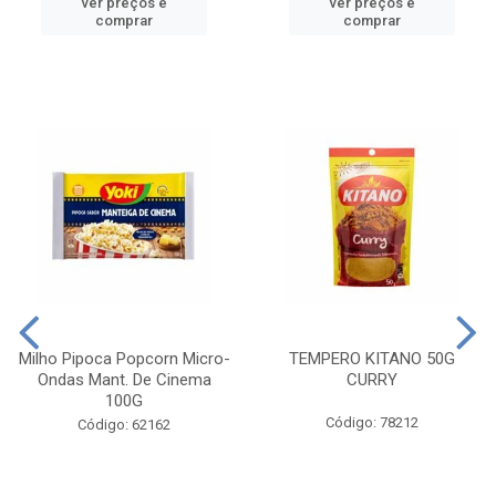
ver preços e
ver preços e
comprar
comprar
Milho Pipoca Popcorn Micro-
TEMPERO KITANO 50G
Ondas Mant. De Cinema
CURRY
100G
Código: 78212
Código: 62162