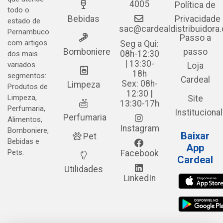
4005
Política de
todo o
Bebidas
Privacidade
estado de
sac@cardealdistribuidora
Pernambuco
Passo a
com artigos
Seg a Qui:
Bomboniere
passo
08h-12:30
dos mais
| 13:30-
variados
Loja
18h
segmentos:
Cardeal
Sex: 08h-
Limpeza
Produtos de
12:30 |
Limpeza,
Site
13:30-17h
Perfumaria,
Institucional
Perfumaria
Alimentos,
Instagram
Bomboniere,
Baixar
Pet
Bebidas e
App
Pets.
Facebook
Cardeal
Utilidades
LinkedIn