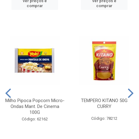
ver preços e
ver preços e
comprar
comprar
Milho Pipoca Popcorn Micro-
TEMPERO KITANO 50G
Ondas Mant. De Cinema
CURRY
100G
Código: 78212
Código: 62162