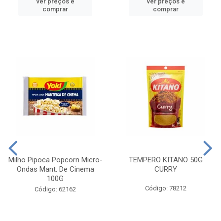
ver preços e
ver preços e
comprar
comprar
Milho Pipoca Popcorn Micro-
TEMPERO KITANO 50G
Ondas Mant. De Cinema
CURRY
100G
Código: 78212
Código: 62162