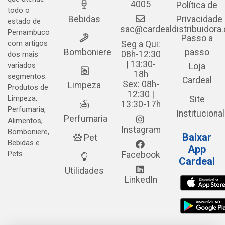
4005
Política de
todo o
Bebidas
Privacidade
estado de
sac@cardealdistribuidora
Pernambuco
Passo a
com artigos
Seg a Qui:
Bomboniere
passo
08h-12:30
dos mais
| 13:30-
variados
Loja
18h
segmentos:
Cardeal
Sex: 08h-
Limpeza
Produtos de
12:30 |
Limpeza,
Site
13:30-17h
Perfumaria,
Institucional
Perfumaria
Alimentos,
Instagram
Bomboniere,
Baixar
Pet
Bebidas e
App
Pets.
Facebook
Cardeal
Utilidades
LinkedIn