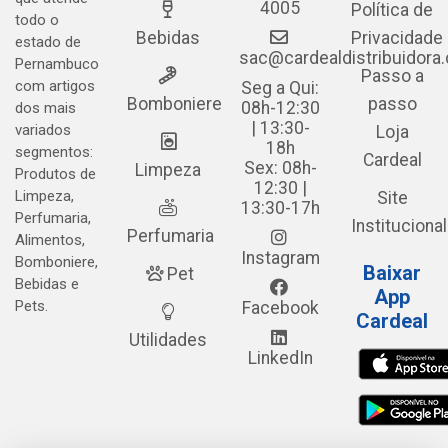
4005
Política de
todo o
Bebidas
Privacidade
estado de
sac@cardealdistribuidora
Pernambuco
Passo a
com artigos
Seg a Qui:
Bomboniere
passo
08h-12:30
dos mais
| 13:30-
variados
Loja
18h
segmentos:
Cardeal
Sex: 08h-
Limpeza
Produtos de
12:30 |
Limpeza,
Site
13:30-17h
Perfumaria,
Institucional
Perfumaria
Alimentos,
Instagram
Bomboniere,
Baixar
Pet
Bebidas e
App
Pets.
Facebook
Cardeal
Utilidades
LinkedIn