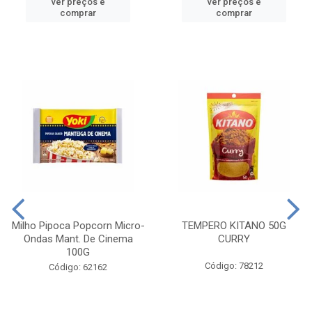
ver preços e
ver preços e
comprar
comprar
Milho Pipoca Popcorn Micro-
TEMPERO KITANO 50G
Ondas Mant. De Cinema
CURRY
100G
Código: 78212
Código: 62162