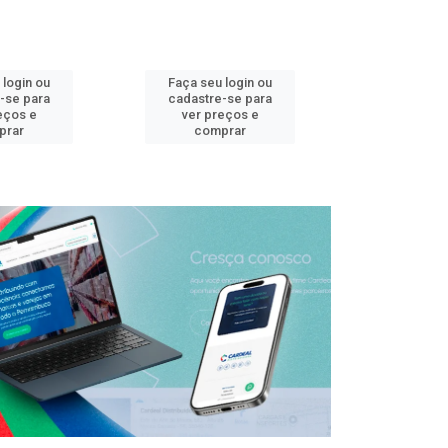
 login ou
Faça seu login ou
Faça seu 
-se para
cadastre-se para
cadastre
eços e
ver preços e
ver pr
prar
comprar
comp