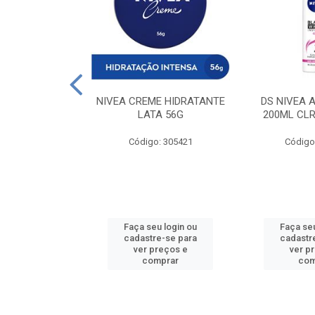
 DESODORANTE
NIVEA CREME HIDRATANTE
DS NIVEA 
H ACTIVE 90ML
LATA 56G
200ML CLR
: 427831
Código: 305421
Código
u login ou
Faça seu login ou
Faça seu
e-se para
cadastre-se para
cadastr
reços e
ver preços e
ver p
mprar
comprar
com