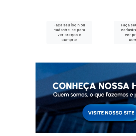
u login ou
Faça seu login ou
Faça seu
e-se para
cadastre-se para
cadastr
reços e
ver preços e
ver p
mprar
comprar
com