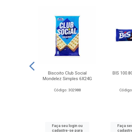
e Royal Simples
Biscoito Club Social
BIS 100.8
00G
Mondelez Simples 6X24G
: 190217
Código: 302988
Código
u login ou
Faça seu login ou
Faça seu
e-se para
cadastre-se para
cadastr