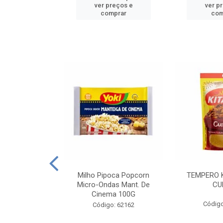
reços e
ver preços e
ver p
mprar
comprar
com
E MANDIOCA
Milho Pipoca Popcorn
TEMPERO 
 TRADICIONAL
Micro-Ondas Mant. De
CU
I 200G
Cinema 100G
Código
: 428198
Código: 62162