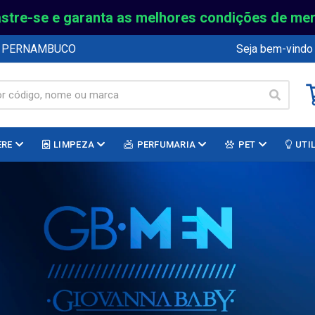
stre-se e garanta as melhores condições de me
E PERNAMBUCO
Seja bem-vindo
ERE
LIMPEZA
PERFUMARIA
PET
UTI