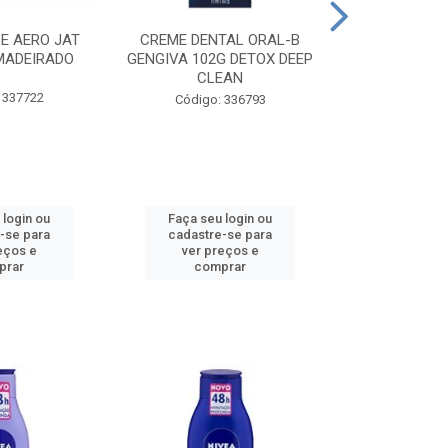
CE AERO JAT
CREME DENTAL ORAL-B
CREME DENT
MADEIRADO
GENGIVA 102G DETOX DEEP
KIDS M
CLEAN
 337722
Código:
Código: 336793
 login ou
Faça seu login ou
Faça seu 
-se para
cadastre-se para
cadastre
eços e
ver preços e
ver pr
prar
comprar
comp