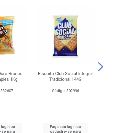
Ouro Branco
Biscoito Club Social Integral
BISCOITO OR
mples 1Kg
Tradicional 144G
MONDELEZ S
 332607
Código: 302996
Código:
 login ou
Faça seu login ou
Faça seu 
-se para
cadastre-se para
cadastre