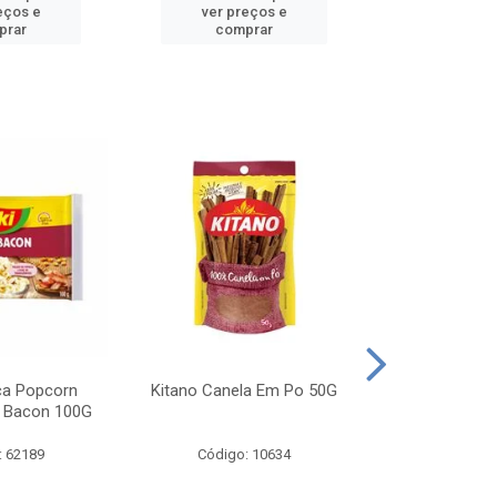
eços e
ver preços e
ver pr
prar
comprar
comp
ca Popcorn
Kitano Canela Em Po 50G
FAROFA DE
 Bacon 100G
BACON YO
: 62189
Código: 10634
Código: