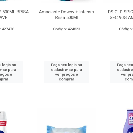
 500ML BRISA
Amaciante Downy + Intenso
DS OLD SPI
AVE
Brisa 500Ml
SEC 90G A
: 427478
Código: 424823
Código:
 login ou
Faça seu login ou
Faça seu
e-se para
cadastre-se para
cadastre
reços e
ver preços e
ver pr
prar
comprar
com