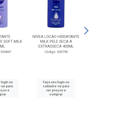
TANTE
NIVEA LOCAO HIDRATANTE
NIVEA LOCAO
E SOFT MILK
MILK PELE SECA A
MILK PEL
0ML
EXTRASSECA 400ML
EXTRASSE
 305847
Código: 305790
Código:
 login ou
Faça seu login ou
Faça seu 
-se para
cadastre-se para
cadastre
eços e
ver preços e
ver pr
prar
comprar
comp