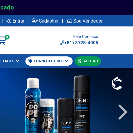
rcado
|
|
|
Entrar
Cadastrar
Sou Vendedor
Fale Conosco
0
(81) 3725-4005
LIDADES
FORNECEDORES
SALDÃO