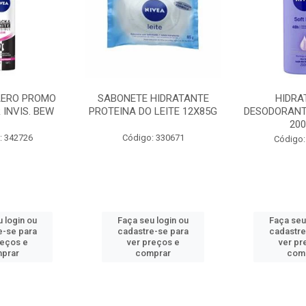
AERO PROMO
SABONETE HIDRATANTE
HIDRA
 INVIS. BEW
PROTEINA DO LEITE 12X85G
DESODORANT
20
: 342726
Código: 330671
Código:
 login ou
Faça seu login ou
Faça seu
e-se para
cadastre-se para
cadastre
reços e
ver preços e
ver pr
prar
comprar
com