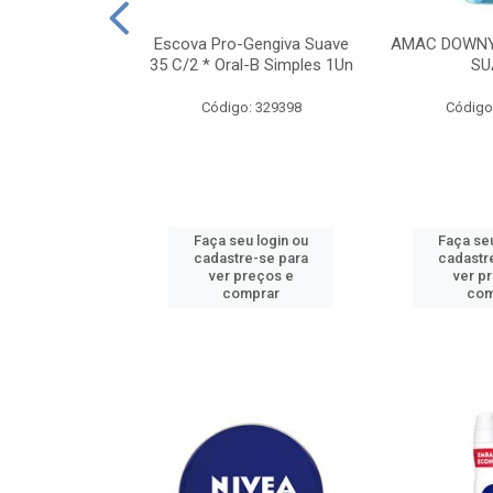
TES ALWAYS
Escova Pro-Gengiva Suave
AMAC DOWNY
AMANHO M, 8
35 C/2 * Oral-B Simples 1Un
SU
DADES
Código: 329398
Código
: 188689
u login ou
Faça seu login ou
Faça seu
e-se para
cadastre-se para
cadastr
reços e
ver preços e
ver p
mprar
comprar
com