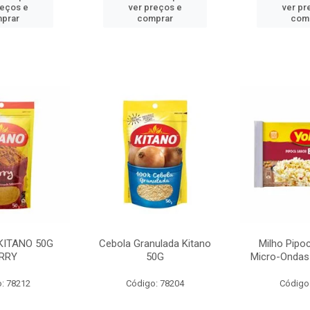
reços e
ver preços e
ver pr
prar
comprar
com
KITANO 50G
Cebola Granulada Kitano
Milho Pipo
RRY
50G
Micro-Ondas
: 78212
Código: 78204
Código