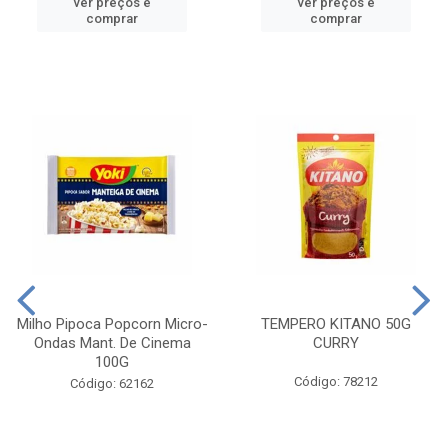
ver preços e
ver preços e
comprar
comprar
Milho Pipoca Popcorn Micro-
TEMPERO KITANO 50G
Ondas Mant. De Cinema
CURRY
100G
Código: 78212
Código: 62162