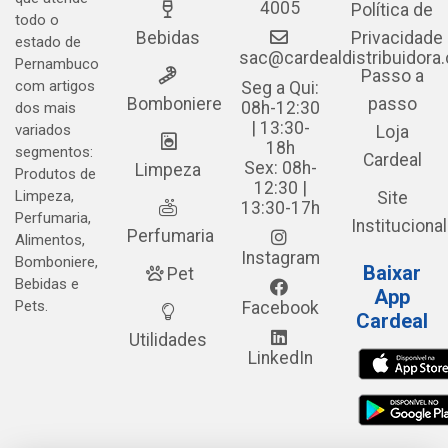
4005
Política de
todo o
Bebidas
Privacidade
estado de
sac@cardealdistribuidora
Pernambuco
Passo a
com artigos
Seg a Qui:
Bomboniere
passo
08h-12:30
dos mais
| 13:30-
variados
Loja
18h
segmentos:
Cardeal
Sex: 08h-
Limpeza
Produtos de
12:30 |
Limpeza,
Site
13:30-17h
Perfumaria,
Institucional
Perfumaria
Alimentos,
Instagram
Bomboniere,
Baixar
Pet
Bebidas e
App
Pets.
Facebook
Cardeal
Utilidades
LinkedIn