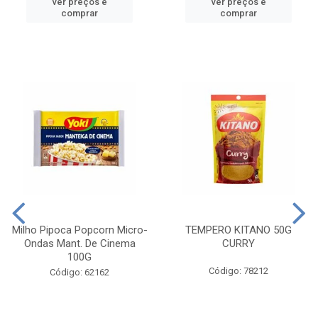
ver preços e
ver preços e
comprar
comprar
Milho Pipoca Popcorn Micro-
TEMPERO KITANO 50G
Ondas Mant. De Cinema
CURRY
100G
Código: 78212
Código: 62162