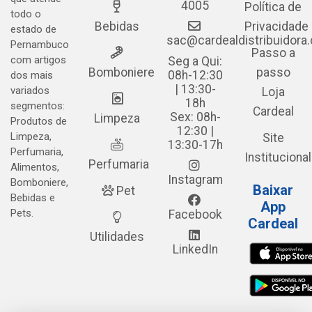
4005
Política de
todo o
Bebidas
Privacidade
estado de
sac@cardealdistribuidora
Pernambuco
Passo a
com artigos
Seg a Qui:
Bomboniere
passo
08h-12:30
dos mais
| 13:30-
variados
Loja
18h
segmentos:
Cardeal
Sex: 08h-
Limpeza
Produtos de
12:30 |
Limpeza,
Site
13:30-17h
Perfumaria,
Institucional
Perfumaria
Alimentos,
Instagram
Bomboniere,
Baixar
Pet
Bebidas e
App
Pets.
Facebook
Cardeal
Utilidades
LinkedIn