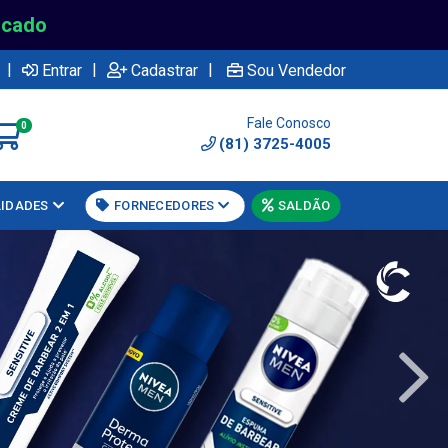
rcado
|
|
|
Entrar
Cadastrar
Sou Vendedor
Fale Conosco
0
(81) 3725-4005
LIDADES
FORNECEDORES
SALDÃO