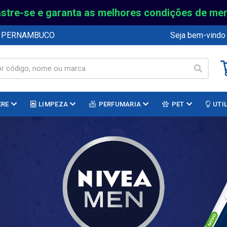
stre-se e garanta as melhores condições de me
E PERNAMBUCO
Seja bem-vindo
ERE
LIMPEZA
PERFUMARIA
PET
UTI