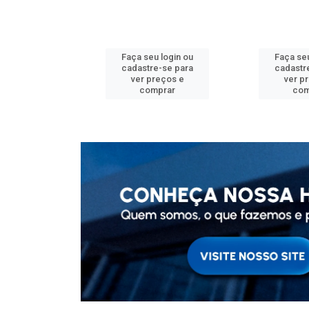
u login ou
Faça seu login ou
Faça seu
e-se para
cadastre-se para
cadastr
reços e
ver preços e
ver p
mprar
comprar
com