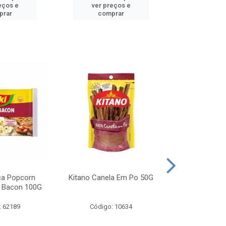
eços e
ver preços e
ver pr
prar
comprar
comp
ca Popcorn
Kitano Canela Em Po 50G
FAROFA DE
 Bacon 100G
BACON YO
: 62189
Código: 10634
Código: