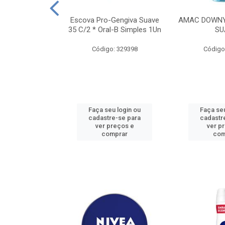
TES ALWAYS
Escova Pro-Gengiva Suave
AMAC DOWNY
AMANHO M, 8
35 C/2 * Oral-B Simples 1Un
SU
DADES
Código: 329398
Código
: 188689
u login ou
Faça seu login ou
Faça seu
e-se para
cadastre-se para
cadastr
reços e
ver preços e
ver p
mprar
comprar
com