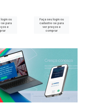
 login ou
Faça seu login ou
Faça seu 
-se para
cadastre-se para
cadastre
eços e
ver preços e
ver pr
prar
comprar
comp