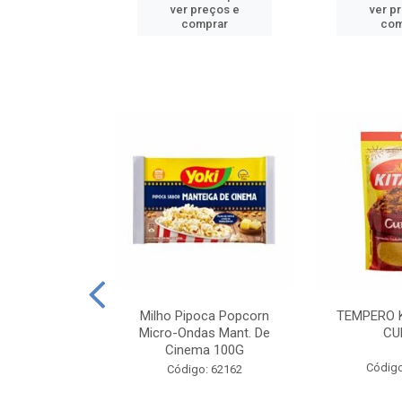
reços e
ver preços e
ver p
mprar
comprar
com
E MANDIOCA
Milho Pipoca Popcorn
TEMPERO 
 TRADICIONAL
Micro-Ondas Mant. De
CU
I 200G
Cinema 100G
Código
: 428198
Código: 62162