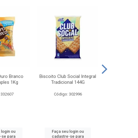
Ouro Branco
Biscoito Club Social Integral
BISCOITO OR
mples 1Kg
Tradicional 144G
MONDELEZ S
 332607
Código: 302996
Código:
 login ou
Faça seu login ou
Faça seu 
-se para
cadastre-se para
cadastre