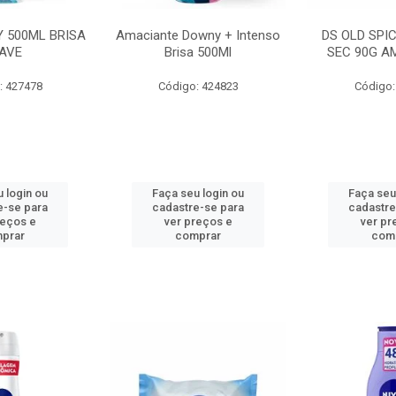
 500ML BRISA
Amaciante Downy + Intenso
DS OLD SPI
AVE
Brisa 500Ml
SEC 90G A
: 427478
Código: 424823
Código:
 login ou
Faça seu login ou
Faça seu
e-se para
cadastre-se para
cadastre
reços e
ver preços e
ver pr
prar
comprar
com