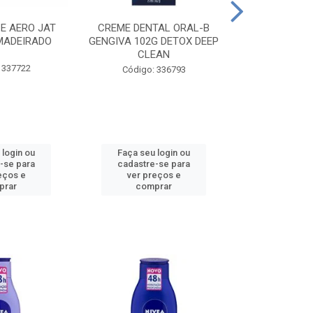
CE AERO JAT
CREME DENTAL ORAL-B
CREME DENT
MADEIRADO
GENGIVA 102G DETOX DEEP
KIDS M
CLEAN
 337722
Código:
Código: 336793
 login ou
Faça seu login ou
Faça seu 
-se para
cadastre-se para
cadastre
eços e
ver preços e
ver pr
prar
comprar
comp