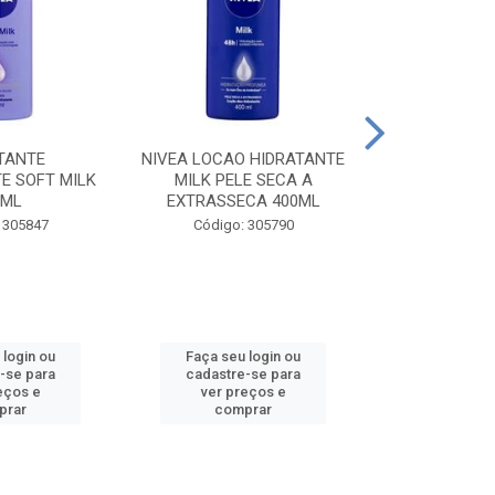
TANTE
NIVEA LOCAO HIDRATANTE
NIVEA LOCAO
E SOFT MILK
MILK PELE SECA A
MILK PEL
0ML
EXTRASSECA 400ML
EXTRASSE
 305847
Código: 305790
Código:
 login ou
Faça seu login ou
Faça seu 
-se para
cadastre-se para
cadastre
eços e
ver preços e
ver pr
prar
comprar
comp