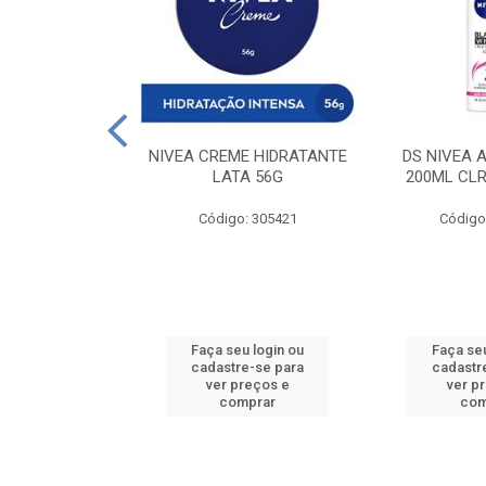
 DESODORANTE
NIVEA CREME HIDRATANTE
DS NIVEA 
H ACTIVE 90ML
LATA 56G
200ML CLR
: 427831
Código: 305421
Código
u login ou
Faça seu login ou
Faça seu
e-se para
cadastre-se para
cadastr
reços e
ver preços e
ver p
mprar
comprar
com