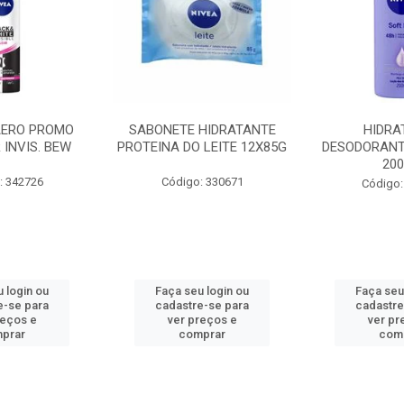
AERO PROMO
SABONETE HIDRATANTE
HIDRA
 INVIS. BEW
PROTEINA DO LEITE 12X85G
DESODORANT
20
: 342726
Código: 330671
Código:
 login ou
Faça seu login ou
Faça seu
e-se para
cadastre-se para
cadastre
reços e
ver preços e
ver pr
prar
comprar
com