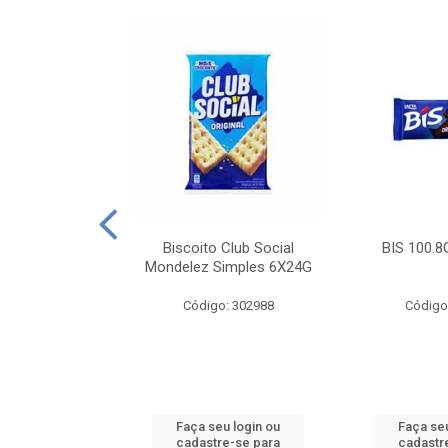
e Royal Simples
Biscoito Club Social
BIS 100.8
00G
Mondelez Simples 6X24G
: 190217
Código: 302988
Código
u login ou
Faça seu login ou
Faça seu
e-se para
cadastre-se para
cadastr