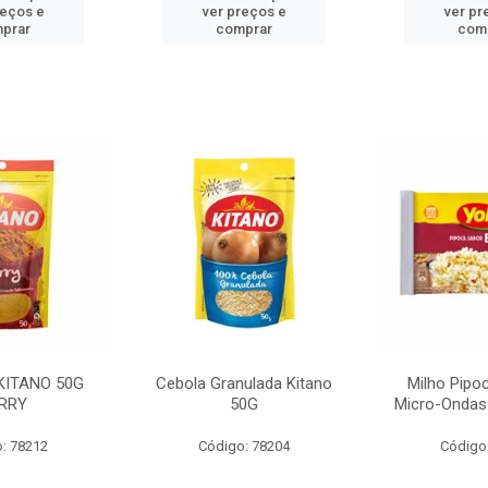
reços e
ver preços e
ver pr
prar
comprar
com
KITANO 50G
Cebola Granulada Kitano
Milho Pipo
RRY
50G
Micro-Ondas
: 78212
Código: 78204
Código