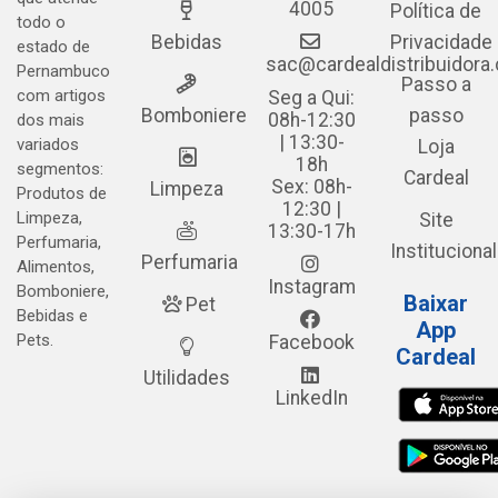
4005
Política de
todo o
Bebidas
Privacidade
estado de
sac@cardealdistribuidora
Pernambuco
Passo a
com artigos
Seg a Qui:
Bomboniere
passo
08h-12:30
dos mais
| 13:30-
variados
Loja
18h
segmentos:
Cardeal
Sex: 08h-
Limpeza
Produtos de
12:30 |
Limpeza,
Site
13:30-17h
Perfumaria,
Institucional
Perfumaria
Alimentos,
Instagram
Bomboniere,
Baixar
Pet
Bebidas e
App
Pets.
Facebook
Cardeal
Utilidades
LinkedIn