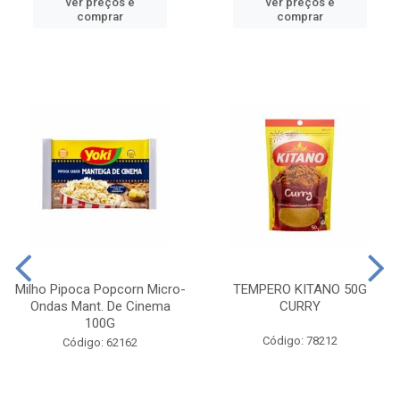
ver preços e
ver preços e
comprar
comprar
Milho Pipoca Popcorn Micro-
TEMPERO KITANO 50G
Ondas Mant. De Cinema
CURRY
100G
Código: 78212
Código: 62162