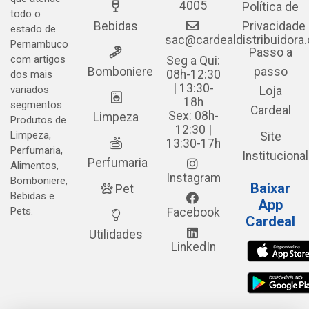
4005
Política de
todo o
Bebidas
Privacidade
estado de
sac@cardealdistribuidora
Pernambuco
Passo a
com artigos
Seg a Qui:
Bomboniere
passo
08h-12:30
dos mais
| 13:30-
variados
Loja
18h
segmentos:
Cardeal
Sex: 08h-
Limpeza
Produtos de
12:30 |
Limpeza,
Site
13:30-17h
Perfumaria,
Institucional
Perfumaria
Alimentos,
Instagram
Bomboniere,
Baixar
Pet
Bebidas e
App
Pets.
Facebook
Cardeal
Utilidades
LinkedIn