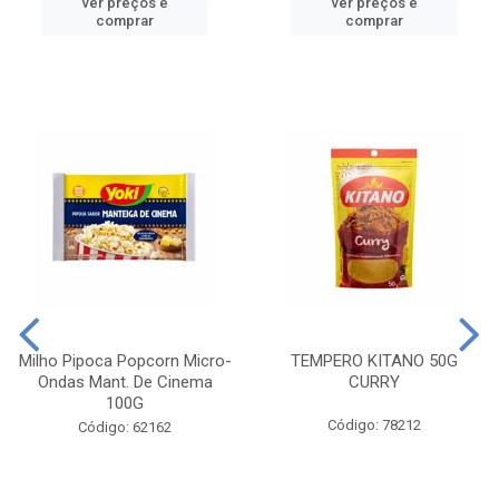
ver preços e
ver preços e
comprar
comprar
Milho Pipoca Popcorn Micro-
TEMPERO KITANO 50G
Ondas Mant. De Cinema
CURRY
100G
Código: 78212
Código: 62162