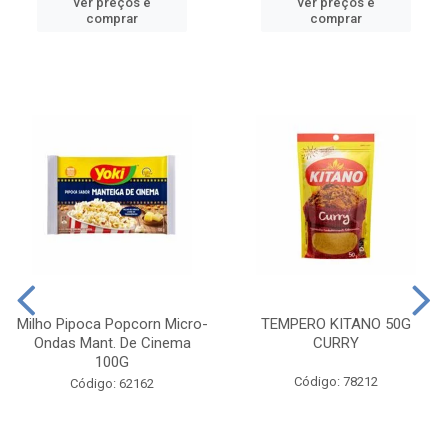
ver preços e
ver preços e
comprar
comprar
Milho Pipoca Popcorn Micro-
TEMPERO KITANO 50G
Ondas Mant. De Cinema
CURRY
100G
Código: 78212
Código: 62162