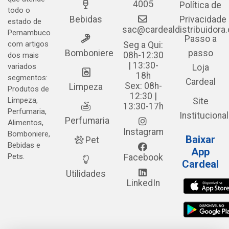
4005
Política de
todo o
Bebidas
Privacidade
estado de
sac@cardealdistribuidora
Pernambuco
Passo a
com artigos
Seg a Qui:
Bomboniere
passo
08h-12:30
dos mais
| 13:30-
variados
Loja
18h
segmentos:
Cardeal
Sex: 08h-
Limpeza
Produtos de
12:30 |
Limpeza,
Site
13:30-17h
Perfumaria,
Institucional
Perfumaria
Alimentos,
Instagram
Bomboniere,
Baixar
Pet
Bebidas e
App
Pets.
Facebook
Cardeal
Utilidades
LinkedIn