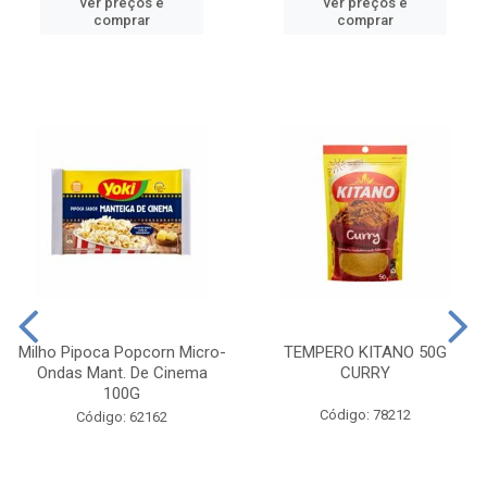
ver preços e
ver preços e
comprar
comprar
Milho Pipoca Popcorn Micro-
TEMPERO KITANO 50G
Ondas Mant. De Cinema
CURRY
100G
Código: 78212
Código: 62162