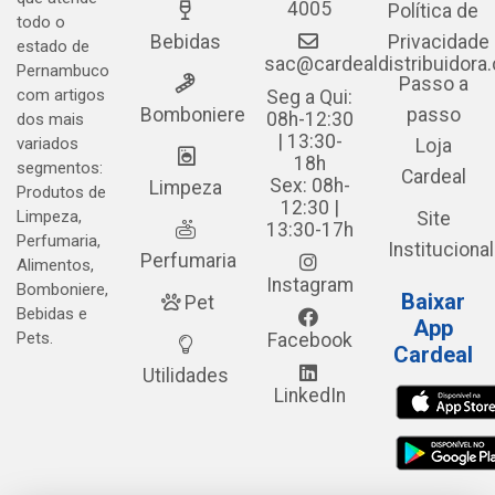
4005
Política de
todo o
Bebidas
Privacidade
estado de
sac@cardealdistribuidora
Pernambuco
Passo a
com artigos
Seg a Qui:
Bomboniere
passo
08h-12:30
dos mais
| 13:30-
variados
Loja
18h
segmentos:
Cardeal
Sex: 08h-
Limpeza
Produtos de
12:30 |
Limpeza,
Site
13:30-17h
Perfumaria,
Institucional
Perfumaria
Alimentos,
Instagram
Bomboniere,
Baixar
Pet
Bebidas e
App
Pets.
Facebook
Cardeal
Utilidades
LinkedIn