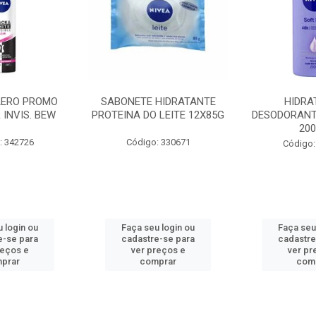
AERO PROMO
SABONETE HIDRATANTE
HIDRA
 INVIS. BEW
PROTEINA DO LEITE 12X85G
DESODORANT
20
: 342726
Código: 330671
Código:
 login ou
Faça seu login ou
Faça seu
e-se para
cadastre-se para
cadastre
reços e
ver preços e
ver pr
prar
comprar
com