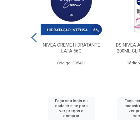
 DESODORANTE
NIVEA CREME HIDRATANTE
DS NIVEA 
H ACTIVE 90ML
LATA 56G
200ML CLR
: 427831
Código: 305421
Código
u login ou
Faça seu login ou
Faça seu
e-se para
cadastre-se para
cadastr
reços e
ver preços e
ver p
mprar
comprar
com