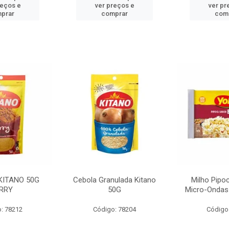
reços e
ver preços e
ver pr
prar
comprar
com
KITANO 50G
Cebola Granulada Kitano
Milho Pipo
RRY
50G
Micro-Ondas
: 78212
Código: 78204
Código