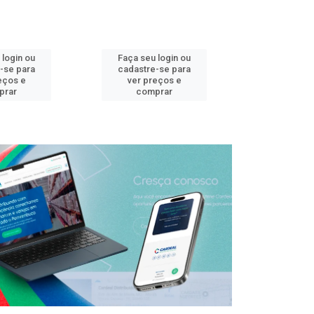
 login ou
Faça seu login ou
Faça seu 
-se para
cadastre-se para
cadastre
eços e
ver preços e
ver pr
prar
comprar
comp