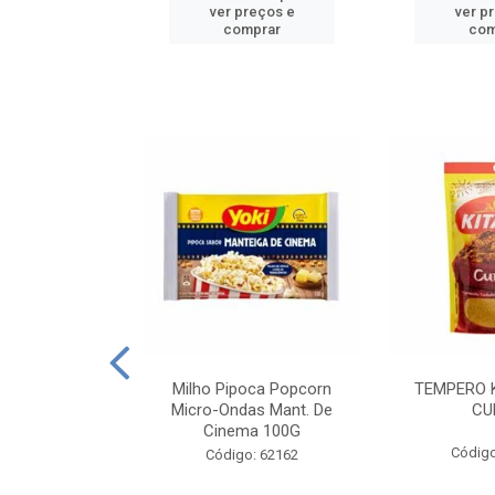
reços e
ver preços e
ver p
mprar
comprar
com
E MANDIOCA
Milho Pipoca Popcorn
TEMPERO 
 TRADICIONAL
Micro-Ondas Mant. De
CU
I 200G
Cinema 100G
Código
: 428198
Código: 62162