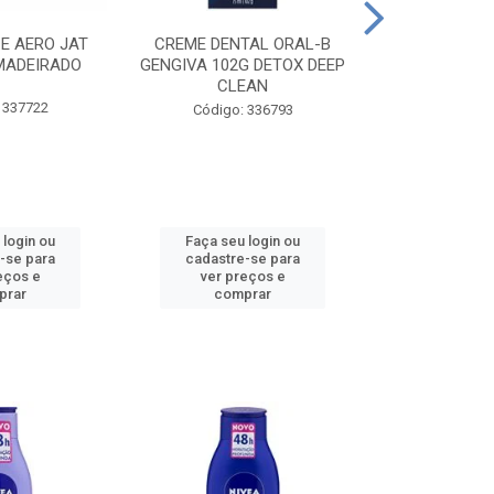
CE AERO JAT
CREME DENTAL ORAL-B
CREME DENT
MADEIRADO
GENGIVA 102G DETOX DEEP
KIDS M
CLEAN
 337722
Código:
Código: 336793
 login ou
Faça seu login ou
Faça seu 
-se para
cadastre-se para
cadastre
eços e
ver preços e
ver pr
prar
comprar
comp