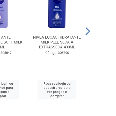
TANTE
NIVEA LOCAO HIDRATANTE
NIVEA LOCAO
E SOFT MILK
MILK PELE SECA A
MILK PEL
0ML
EXTRASSECA 400ML
EXTRASSE
 305847
Código: 305790
Código:
 login ou
Faça seu login ou
Faça seu 
-se para
cadastre-se para
cadastre
eços e
ver preços e
ver pr
prar
comprar
comp