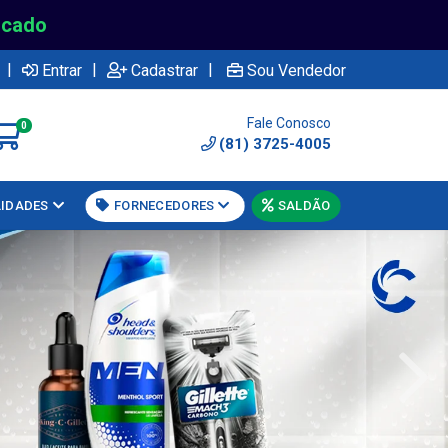
rcado
|
|
|
Entrar
Cadastrar
Sou Vendedor
Fale Conosco
0
(81) 3725-4005
LIDADES
FORNECEDORES
SALDÃO