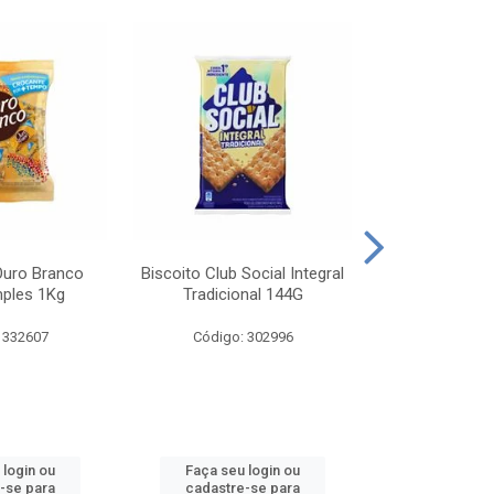
Ouro Branco
Biscoito Club Social Integral
BISCOITO OR
mples 1Kg
Tradicional 144G
MONDELEZ S
 332607
Código: 302996
Código:
 login ou
Faça seu login ou
Faça seu 
-se para
cadastre-se para
cadastre