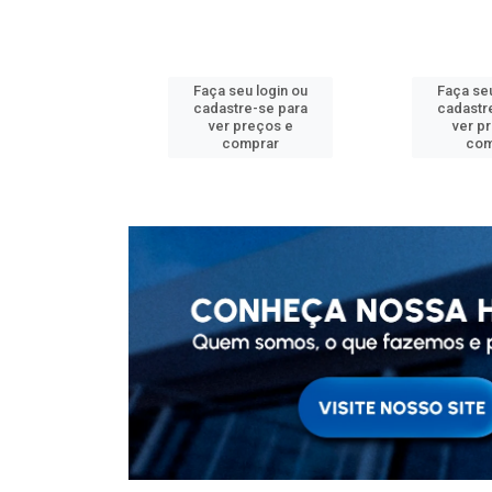
u login ou
Faça seu login ou
Faça seu
e-se para
cadastre-se para
cadastr
reços e
ver preços e
ver p
mprar
comprar
com