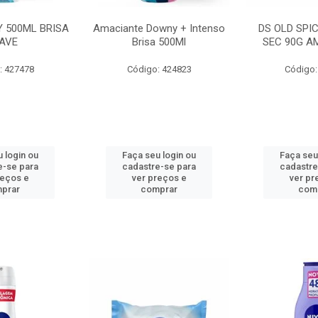
 500ML BRISA
Amaciante Downy + Intenso
DS OLD SPI
AVE
Brisa 500Ml
SEC 90G A
: 427478
Código: 424823
Código:
 login ou
Faça seu login ou
Faça seu
e-se para
cadastre-se para
cadastre
reços e
ver preços e
ver pr
prar
comprar
com