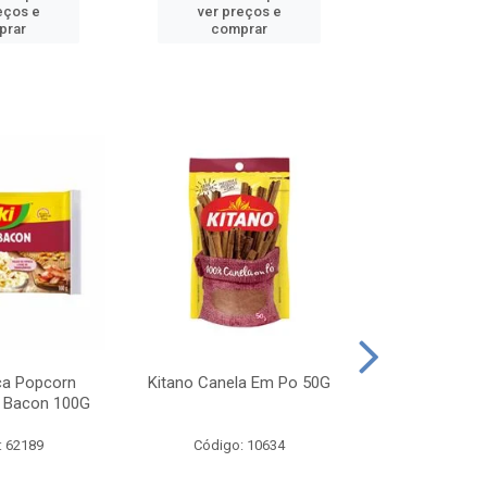
eços e
ver preços e
ver pr
prar
comprar
comp
ca Popcorn
Kitano Canela Em Po 50G
FAROFA DE
 Bacon 100G
BACON YO
: 62189
Código: 10634
Código: