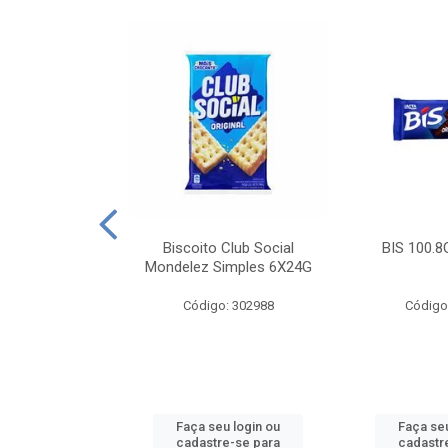
e Royal Simples
Biscoito Club Social
BIS 100.8
00G
Mondelez Simples 6X24G
: 190217
Código: 302988
Código
u login ou
Faça seu login ou
Faça seu
e-se para
cadastre-se para
cadastr