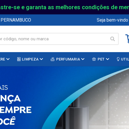
stre-se e garanta as melhores condições de me
E PERNAMBUCO
Seja bem-vindo
ERE
LIMPEZA
PERFUMARIA
PET
UTI