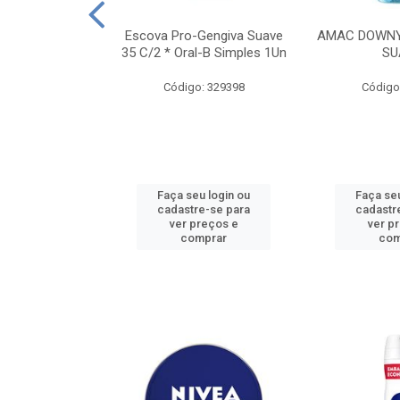
TES ALWAYS
Escova Pro-Gengiva Suave
AMAC DOWNY
AMANHO M, 8
35 C/2 * Oral-B Simples 1Un
SU
DADES
Código: 329398
Código
: 188689
u login ou
Faça seu login ou
Faça seu
e-se para
cadastre-se para
cadastr
reços e
ver preços e
ver p
mprar
comprar
com