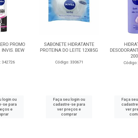
AERO PROMO
SABONETE HIDRATANTE
HIDRA
 INVIS. BEW
PROTEINA DO LEITE 12X85G
DESODORANT
20
: 342726
Código: 330671
Código:
 login ou
Faça seu login ou
Faça seu
e-se para
cadastre-se para
cadastre
reços e
ver preços e
ver pr
prar
comprar
com