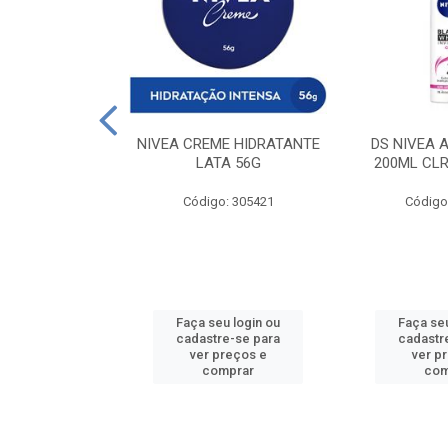
 DESODORANTE
NIVEA CREME HIDRATANTE
DS NIVEA 
H ACTIVE 90ML
LATA 56G
200ML CLR
: 427831
Código: 305421
Código
u login ou
Faça seu login ou
Faça seu
e-se para
cadastre-se para
cadastr
reços e
ver preços e
ver p
mprar
comprar
com