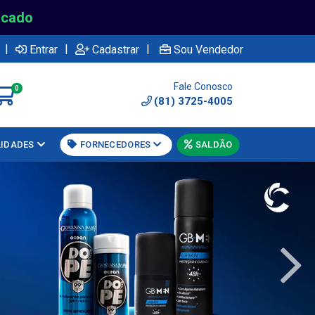
rcado
|
|
|
Entrar
Cadastrar
Sou Vendedor
Fale Conosco
0
(81) 3725-4005
LIDADES
FORNECEDORES
SALDÃO