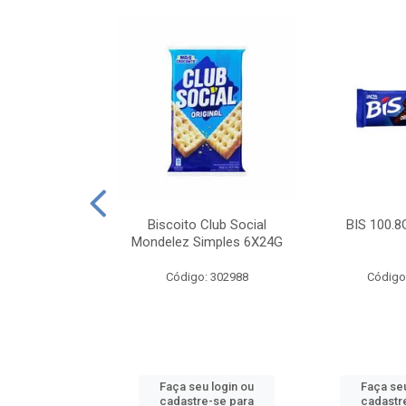
e Royal Simples
Biscoito Club Social
BIS 100.8
00G
Mondelez Simples 6X24G
: 190217
Código: 302988
Código
u login ou
Faça seu login ou
Faça seu
e-se para
cadastre-se para
cadastr