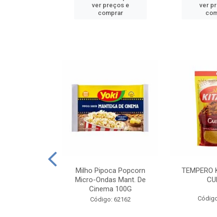
reços e
ver preços e
ver p
mprar
comprar
com
E MANDIOCA
Milho Pipoca Popcorn
TEMPERO 
 TRADICIONAL
Micro-Ondas Mant. De
CU
I 200G
Cinema 100G
Código
: 428198
Código: 62162