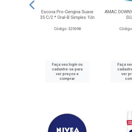
TES ALWAYS
Escova Pro-Gengiva Suave
AMAC DOWNY
AMANHO M, 8
35 C/2 * Oral-B Simples 1Un
SU
DADES
Código: 329398
Código
: 188689
u login ou
Faça seu login ou
Faça seu
e-se para
cadastre-se para
cadastr
reços e
ver preços e
ver p
mprar
comprar
com