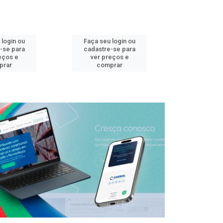
 login ou
Faça seu login ou
Faça seu 
-se para
cadastre-se para
cadastre
eços e
ver preços e
ver pr
prar
comprar
comp