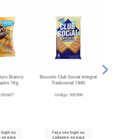
Ouro Branco
Biscoito Club Social Integral
BISCOITO OR
mples 1Kg
Tradicional 144G
MONDELEZ S
 332607
Código: 302996
Código:
 login ou
Faça seu login ou
Faça seu 
-se para
cadastre-se para
cadastre