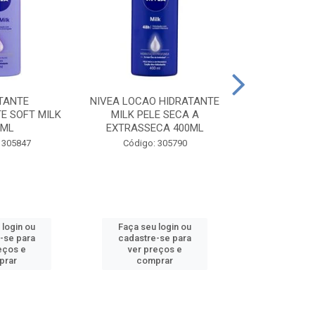
TANTE
NIVEA LOCAO HIDRATANTE
NIVEA LOCAO
E SOFT MILK
MILK PELE SECA A
MILK PEL
0ML
EXTRASSECA 400ML
EXTRASSE
 305847
Código: 305790
Código:
 login ou
Faça seu login ou
Faça seu 
-se para
cadastre-se para
cadastre
eços e
ver preços e
ver pr
prar
comprar
comp