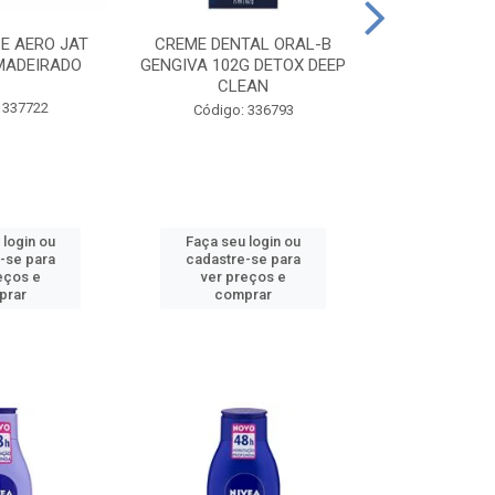
CE AERO JAT
CREME DENTAL ORAL-B
CREME DENT
MADEIRADO
GENGIVA 102G DETOX DEEP
KIDS M
CLEAN
 337722
Código:
Código: 336793
 login ou
Faça seu login ou
Faça seu 
-se para
cadastre-se para
cadastre
eços e
ver preços e
ver pr
prar
comprar
comp