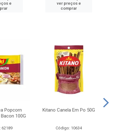
eços e
ver preços e
ver pr
prar
comprar
comp
ca Popcorn
Kitano Canela Em Po 50G
FAROFA DE
 Bacon 100G
BACON YO
: 62189
Código: 10634
Código: