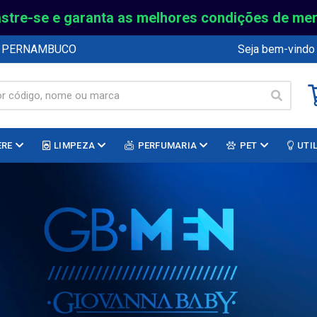
stre-se e garanta as melhores condições de me
E PERNAMBUCO
Seja bem-vindo
ERE
LIMPEZA
PERFUMARIA
PET
UTI