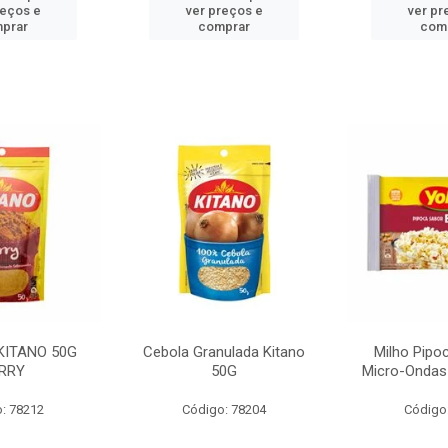
reços e
ver preços e
ver pr
prar
comprar
com
KITANO 50G
Cebola Granulada Kitano
Milho Pipo
RRY
50G
Micro-Ondas
: 78212
Código: 78204
Código