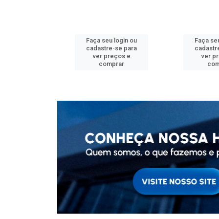
u login ou
Faça seu login ou
Faça seu
e-se para
cadastre-se para
cadastr
reços e
ver preços e
ver p
mprar
comprar
com