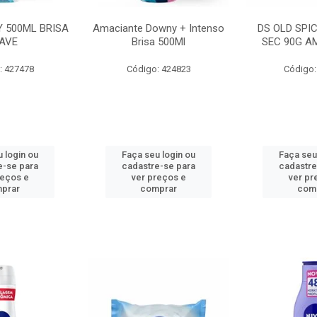
 500ML BRISA
Amaciante Downy + Intenso
DS OLD SPI
AVE
Brisa 500Ml
SEC 90G A
: 427478
Código: 424823
Código:
 login ou
Faça seu login ou
Faça seu
e-se para
cadastre-se para
cadastre
reços e
ver preços e
ver pr
prar
comprar
com