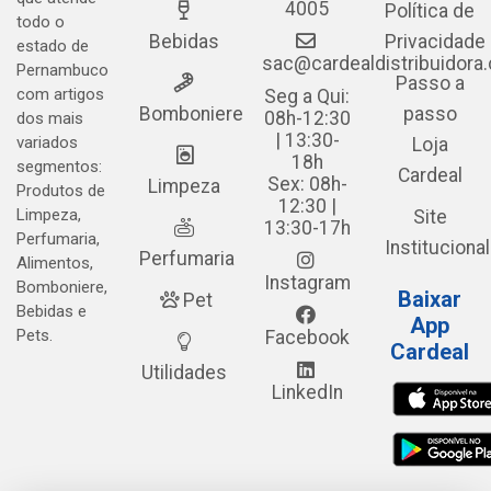
4005
Política de
todo o
Bebidas
Privacidade
estado de
sac@cardealdistribuidora
Pernambuco
Passo a
com artigos
Seg a Qui:
Bomboniere
passo
08h-12:30
dos mais
| 13:30-
variados
Loja
18h
segmentos:
Cardeal
Sex: 08h-
Limpeza
Produtos de
12:30 |
Limpeza,
Site
13:30-17h
Perfumaria,
Institucional
Perfumaria
Alimentos,
Instagram
Bomboniere,
Baixar
Pet
Bebidas e
App
Pets.
Facebook
Cardeal
Utilidades
LinkedIn