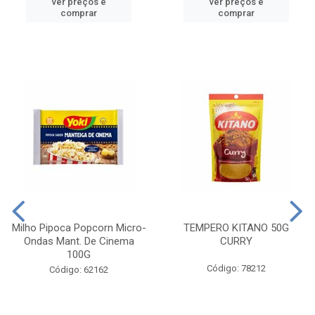
ver preços e
ver preços e
comprar
comprar
Milho Pipoca Popcorn Micro-
TEMPERO KITANO 50G
Ondas Mant. De Cinema
CURRY
100G
Código: 78212
Código: 62162