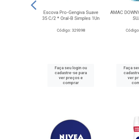
TES ALWAYS
Escova Pro-Gengiva Suave
AMAC DOWNY
AMANHO M, 8
35 C/2 * Oral-B Simples 1Un
SU
DADES
Código: 329398
Código
: 188689
u login ou
Faça seu login ou
Faça seu
e-se para
cadastre-se para
cadastr
reços e
ver preços e
ver p
mprar
comprar
com