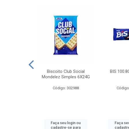
e Royal Simples
Biscoito Club Social
BIS 100.8
00G
Mondelez Simples 6X24G
: 190217
Código: 302988
Código
u login ou
Faça seu login ou
Faça seu
e-se para
cadastre-se para
cadastr