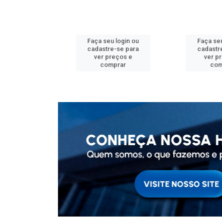
u login ou
Faça seu login ou
Faça seu
e-se para
cadastre-se para
cadastr
reços e
ver preços e
ver p
mprar
comprar
com