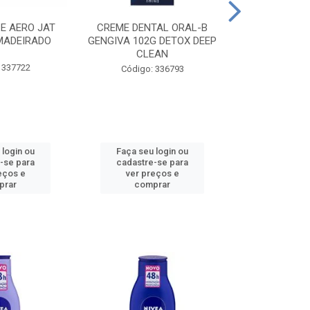
CE AERO JAT
CREME DENTAL ORAL-B
CREME DENT
MADEIRADO
GENGIVA 102G DETOX DEEP
KIDS M
CLEAN
 337722
Código:
Código: 336793
 login ou
Faça seu login ou
Faça seu 
-se para
cadastre-se para
cadastre
eços e
ver preços e
ver pr
prar
comprar
comp