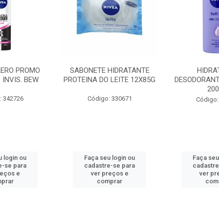
AERO PROMO
SABONETE HIDRATANTE
HIDRA
 INVIS. BEW
PROTEINA DO LEITE 12X85G
DESODORANT
20
: 342726
Código: 330671
Código:
 login ou
Faça seu login ou
Faça seu
e-se para
cadastre-se para
cadastre
reços e
ver preços e
ver pr
prar
comprar
com