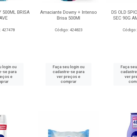
 500ML BRISA
Amaciante Downy + Intenso
DS OLD SPI
AVE
Brisa 500Ml
SEC 90G A
: 427478
Código: 424823
Código:
 login ou
Faça seu login ou
Faça seu
e-se para
cadastre-se para
cadastre
reços e
ver preços e
ver pr
prar
comprar
com