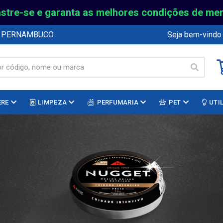
stre-se e garanta as melhores condições de me
E PERNAMBUCO
Seja bem-vindo
ERE
LIMPEZA
PERFUMARIA
PET
UTI