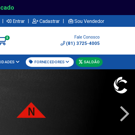
rcado
|
|
|
Entrar
Cadastrar
Sou Vendedor
Fale Conosco
0
(81) 3725-4005
LIDADES
FORNECEDORES
SALDÃO