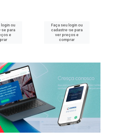
 login ou
Faça seu login ou
Faça seu 
-se para
cadastre-se para
cadastre
eços e
ver preços e
ver pr
prar
comprar
comp