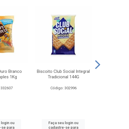
Ouro Branco
Biscoito Club Social Integral
BISCOITO OR
mples 1Kg
Tradicional 144G
MONDELEZ S
 332607
Código: 302996
Código:
 login ou
Faça seu login ou
Faça seu 
-se para
cadastre-se para
cadastre