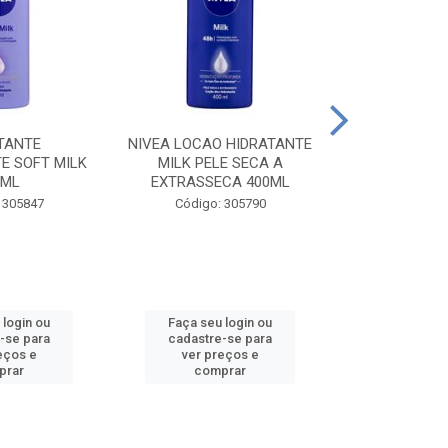
TANTE
NIVEA LOCAO HIDRATANTE
NIVEA LOCAO
E SOFT MILK
MILK PELE SECA A
MILK PEL
0ML
EXTRASSECA 400ML
EXTRASSE
 305847
Código: 305790
Código:
 login ou
Faça seu login ou
Faça seu 
-se para
cadastre-se para
cadastre
eços e
ver preços e
ver pr
prar
comprar
comp