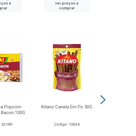
eços e
ver preços e
ver pr
prar
comprar
comp
ca Popcorn
Kitano Canela Em Po 50G
FAROFA DE
 Bacon 100G
BACON YO
: 62189
Código: 10634
Código: