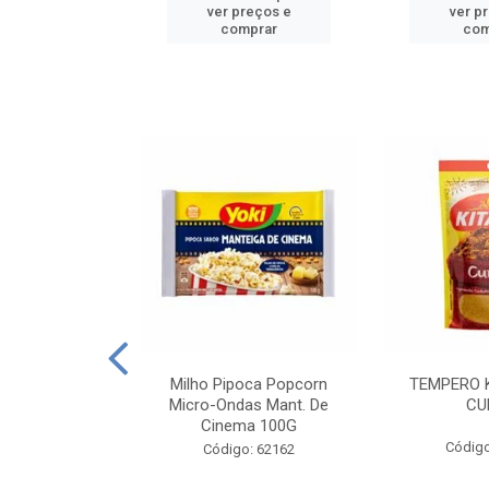
reços e
ver preços e
ver p
mprar
comprar
com
E MANDIOCA
Milho Pipoca Popcorn
TEMPERO 
 TRADICIONAL
Micro-Ondas Mant. De
CU
I 200G
Cinema 100G
Código
: 428198
Código: 62162