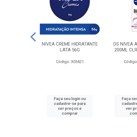
 DESODORANTE
NIVEA CREME HIDRATANTE
DS NIVEA 
H ACTIVE 90ML
LATA 56G
200ML CLR
: 427831
Código: 305421
Código
u login ou
Faça seu login ou
Faça seu
e-se para
cadastre-se para
cadastr
reços e
ver preços e
ver p
mprar
comprar
com