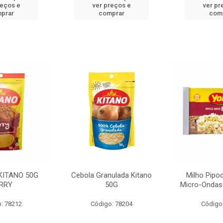
reços e
ver preços e
ver pr
prar
comprar
com
KITANO 50G
Cebola Granulada Kitano
Milho Pipo
RRY
50G
Micro-Ondas
: 78212
Código: 78204
Código