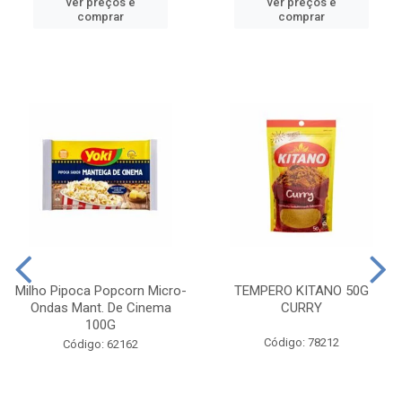
ver preços e
ver preços e
comprar
comprar
Milho Pipoca Popcorn Micro-
TEMPERO KITANO 50G
Ondas Mant. De Cinema
CURRY
100G
Código: 78212
Código: 62162