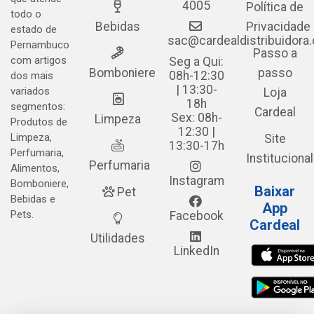
4005
Política de
todo o
Bebidas
Privacidade
estado de
sac@cardealdistribuidora
Pernambuco
Passo a
com artigos
Seg a Qui:
Bomboniere
passo
08h-12:30
dos mais
| 13:30-
variados
Loja
18h
segmentos:
Cardeal
Sex: 08h-
Limpeza
Produtos de
12:30 |
Limpeza,
Site
13:30-17h
Perfumaria,
Institucional
Perfumaria
Alimentos,
Instagram
Bomboniere,
Baixar
Pet
Bebidas e
App
Pets.
Facebook
Cardeal
Utilidades
LinkedIn